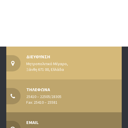
ΔΙΕΥΘΥΝΣΗ
Μητροπολιτικό Μέγαρο,
Ξάνθη 671 00, Ελλάδα
ΤΗΛΕΦΩΝΑ
25410 – 22505/28305
Fax: 25410 – 25581
EMAIL