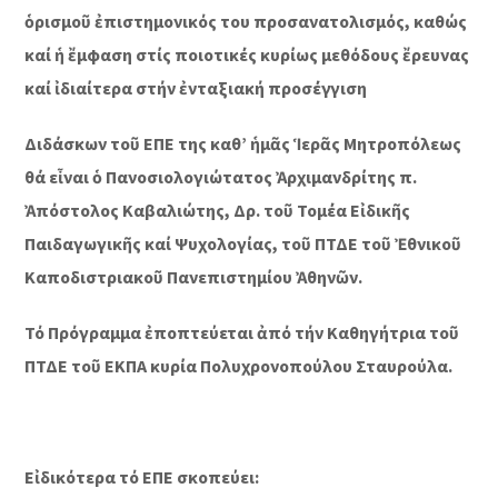
ὁρισμοῦ ἐπιστημονικός του προσανατολισμός, καθώς
καί ἡ ἔμφαση στίς ποιοτικές κυρίως μεθόδους ἔρευνας
καί ἰδιαίτερα στήν ἐνταξιακή προσέγγιση
Διδάσκων τοῦ ΕΠΕ της καθ’ ἡμᾶς Ἱερᾶς Μητροπόλεως
θά εἶναι ὁ Πανοσιολογιώτατος Ἀρχιμανδρίτης π.
Ἀπόστολος Καβαλιώτης, Δρ. τοῦ Τομέα Εἰδικῆς
Παιδαγωγικῆς καί Ψυχολογίας, τοῦ ΠΤΔΕ τοῦ Ἐθνικοῦ
Καποδιστριακοῦ Πανεπιστημίου Ἀθηνῶν.
Τό Πρόγραμμα ἐποπτεύεται ἀπό τήν Καθηγήτρια τοῦ
ΠΤΔΕ τοῦ ΕΚΠΑ κυρία Πολυχρονοπούλου Σταυρούλα.
Εἰδικότερα τό ΕΠΕ σκοπεύει: