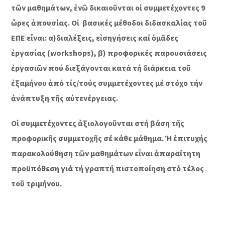
τῶν μαθημάτων, ἐνῶ δικαιοῦνται οἱ συμμετέχοντες 9
ὥρες ἀπουσίας. Οἱ βασικές μέθοδοι διδασκαλίας τοῦ
ΕΠΕ εἶναι: α)διαλέξεις, εἰσηγήσεις καί ὁμᾶδες
ἐργασίας (workshops), β) προφορικές παρουσιάσεις
ἐργασιῶν πού διεξάγονται κατά τή διάρκεια τοῦ
ἐξαμήνου ἀπό τίς/τούς συμμετέχοντες μέ στόχο τήν
ἀνάπτυξη τῆς αὐτενέργειας.
Οἱ συμμετέχοντες ἀξιολογοῦνται στή βάση τῆς
προφορικῆς συμμετοχῆς σέ κάθε μάθημα. Ἡ ἐπιτυχής
παρακολούθηση τῶν μαθημάτων εἶναι ἀπαραίτητη
προϋπόθεση γιά τή γραπτή πιστοποίηση στό τέλος
τοῦ τριμήνου.