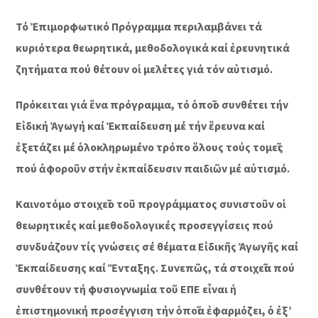
Τό Ἐπιμορφωτικό Πρόγραμμα περιλαμβάνει τά
κυριότερα θεωρητικά, μεθοδολογικά καί ἐρευνητικά
ζητήματα πού θέτουν οἱ μελέτες γιά τόν αὐτισμό.
Πρόκειται γιά ἕνα πρόγραμμα, τό ὁποῖο συνθέτει τήν
Εἰδική Ἀγωγή καί Ἐκπαίδευση μέ τήν ἔρευνα καί
ἐξετάζει μέ ὁλοκληρωμένο τρόπο ὅλους τούς τομεῖς
πού ἀφοροῦν στήν ἐκπαίδευσιν παιδιῶν μέ αὐτισμό.
Καινοτόμο στοιχεῖο τοῦ προγράμματος συνιστοῦν οἱ
θεωρητικές καί μεθοδολογικές προσεγγίσεις πού
συνδυάζουν τίς γνώσεις σέ θέματα Εἰδικῆς Ἀγωγῆς καί
Ἐκπαίδευσης καί Ἔνταξης. Συνεπῶς, τά στοιχεῖα πού
συνθέτουν τή φυσιογνωμία τοῦ ΕΠΕ εἶναι ἡ
ἐπιστημονική προσέγγιση τήν ὁποῖα ἐφαρμόζει, ὁ ἐξ’