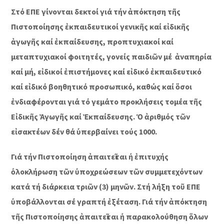
Στό ΕΠΕ γίνονται δεκτοί γιά τήν ἀπόκτηση τῆς
Πιστοποίησης ἐκπαιδευτικοί γενικῆς καί εἰδικῆς
ἀγωγῆς καί ἐκπαίδευσης, προπτυχιακοί καί
μεταπτυχιακοί φοιτητές, γονείς παιδιῶν μέ ἀναπηρία
καί μή, εἰδικοί ἐπιστήμονες καί εἰδικό ἐκπαιδευτικό
καί εἰδικό βοηθητικό προσωπικό, καθώς καί ὅσοι
ἐνδιαφέρονται γιά τό γεμάτο προκλήσεις τομέα τῆς
Εἰδικῆς Ἀγωγῆς καί Ἐκπαίδευσης. Ὁ ἀριθμός τῶν
εἰσακτέων δέν θά ὑπερβαίνει τούς 1000.
Γιά τήν Πιστοποίηση ἀπαιτεῖται ἡ ἐπιτυχής
ὁλοκλήρωση τῶν ὑποχρεώσεων τῶν συμμετεχόντων
κατά τή διάρκεια τριῶν (3) μηνῶν. Στή λήξη τοῦ ΕΠΕ
ὑποβάλλονται σέ γραπτή ἐξέταση. Γιά τήν ἀπόκτηση
τῆς Πιστοποίησης ἀπαιτεῖται ἡ παρακολούθηση ὅλων