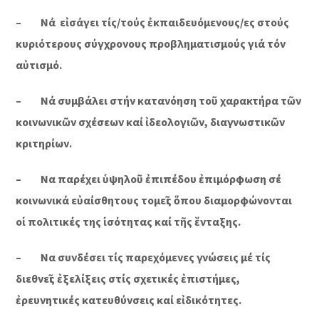
– Νά εἰσάγει τίς/τούς ἐκπαιδευόμενους/ες στούς
κυριότερους σύγχρονους προβληματισμούς γιά τόν
αὐτισμό.
– Νά συμβάλει στήν κατανόηση τοῦ χαρακτήρα τῶν
κοινωνικῶν σχέσεων καί ἰδεολογιῶν, διαγνωστικῶν
κριτηρίων.
– Να παρέχει ὑψηλοῦ ἐπιπέδου ἐπιμόρφωση σέ
κοινωνικά εὐαίσθητους τομεῖς ὅπου διαμορφώνονται
οἱ πολιτικές της ἱσότητας καί τῆς ἔνταξης.
– Να συνδέσει τίς παρεχόμενες γνώσεις μέ τίς
διεθνεῖς ἐξελίξεις στίς σχετικές ἐπιστήμες,
ἐρευνητικές κατευθύνσεις καί εἰδικότητες.