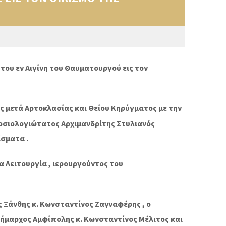
ου εν Αιγίνη του Θαυματουργού εις τον
ής μετά Αρτοκλασίας και Θείου Κηρύγματος με την
οσιολογιώτατος Αρχιμανδρίτης Στυλιανός
ίσματα .
α Λειτουργία , ιερουργούντος του
ς Ξάνθης κ. Κωνσταντίνος Ζαγναφέρης , ο
Δήμαρχος Αμφίπολης κ. Κωνσταντίνος Μέλιτος και