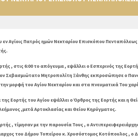
 εν Αγίοις Πατρός ημών Νεκταρίου Επισκόπου Πενταπόλεως τ
τής.
ρτής , στις 6:00 το απόγευμα , εψάλλει ο Εσπερινός της Εορτ
 Τον Σεβασμιώτατο Μητροπολίτη Ξάνθης εκπροσώπησε ο Παν
στην μορφή του Αγίου Νεκταρίου και στα πνευματικά Του χαρ
 της Εορτής του Αγίου εψάλλει ο Όρθρος της Εορτής και η Θεί
εήμονος ,μετά Αρτοκλασίας και Θείου Κηρύγματος.
τής , τίμησαν με την παρουσία Τους , ο Αντιπερειφερειάρχη
μαρχος του Δήμου Τοπείρου κ. Χρυσόστομος Κοτόπουλος , ο 