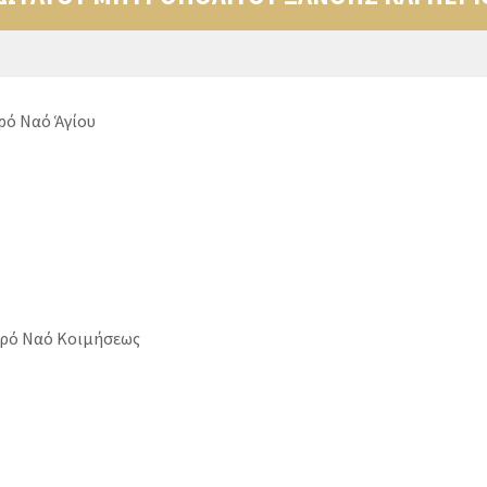
ρό Ναό Ἁγίου
Ἱερό Ναό Κοιμήσεως