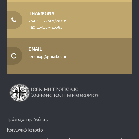
ΤΗΛΕΦΩΝΑ
25410 – 22505/28305
Fax: 25410 – 25581
EMAIL
ieramxp@gmail.com
Τράπεζα της Αγάπης
Κοινωνικό Ιατρείο