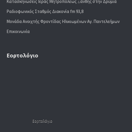
Κατασκηνώσεις Ιεράς Μητροπόλεως Ξάνθης στην Δρυμιά
Ραδιoφωνικός Σταθμός Διακονία fm 93,8
Μονάδα Ανοιχτής Φροντίδας Ηλικιωμένων Αγ. Παντελεήμων
Επικοινωνία
Εορτολόγιο
Εορτολόγιο