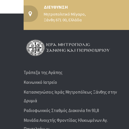
ΔΙΕΥΘΥΝΣΗ
Μητροπολιτικό Μέγαρο,
Ξάνθη 671 00, Ελλάδα
Τράπεζα της Αγάπης
Κοινωνικό Ιατρείο
Κατασκηνώσεις Ιεράς Μητροπόλεως Ξάνθης στην
Δρυμιά
Ραδιoφωνικός Σταθμός Διακονία fm 93,8
Μονάδα Ανοιχτής Φροντίδας Ηλικιωμένων Αγ.
Παντελεήμων