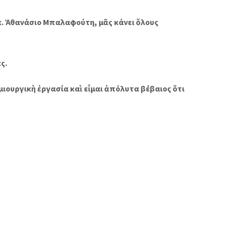
 κ. Ἀθανάσιο Μπαλαφούτη, μᾶς κάνει ὅλους
ς.
ημιουργικὴ ἐργασία καὶ εἶμαι ἀπόλυτα βέβαιος ὅτι