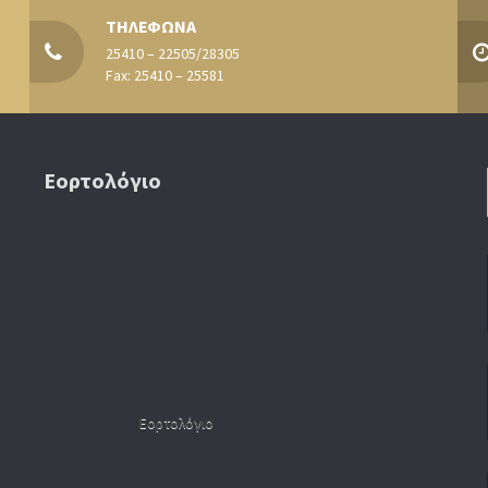
ΤΗΛΕΦΩΝΑ
25410 – 22505/28305
Fax: 25410 – 25581
Εορτολόγιο
Εορτολόγιο