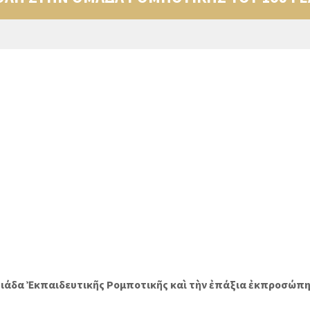
δα Ἐκπαιδευτικῆς Ρομποτικῆς καὶ τὴν ἐπάξια ἐκπροσώπηση