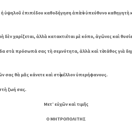
καὶ ἡ ὑψηλοῦ ἐπιπέδου καθοδήγηση ἀπὸ τὸν ὑπεύθυνο καθηγητὴ
ὴ δὲν χαρίζεται, ἀλλὰ κατακτιέται μὲ κόπο, ἀγῶνες καὶ θυσίε
εἶδα στὰ πρόσωπά σας τὴ σεμνότητα, ἀλλὰ καὶ τὸ πάθος γιὰ δ
 σας θὰ μᾶς κάνετε καὶ στὸ μέλλον ὑπερήφανους.
στὴ ζωή σας.
Μετ’ εὐχῶν καὶ τιμῆς
Ο ΜΗΤΡΟΠΟΛΙΤΗΣ