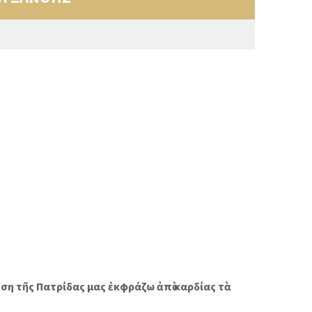
 τῆς Πατρίδας μας ἐκφράζω ἀπὸ καρδίας τὰ