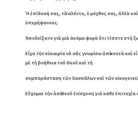
Ἡ ἐπίδοσή σας, τὸ ταλέντο, ὁ μόχθος σας, ἀλλὰ 
ὑπερήφανους.
Ἀποδείξατε γιὰ μιὰ ἀκόμα φορὰ ὅτι τίποτε στὴ ζω
Εἶχα τὴν εὐκαιρία νὰ σᾶς γνωρίσω ἀπὸ κοντὰ καὶ 
μὲ τὴ βοήθεια τοῦ Θεοῦ καὶ τὴ
συμπαράσταση τῶν δασκάλων καὶ τῶν οἰκογενειῶν
Εὔχομαι τὴν ἀπὸ Θεοῦ ἐνίσχυση γιὰ κάθε ἐπιτυχία 