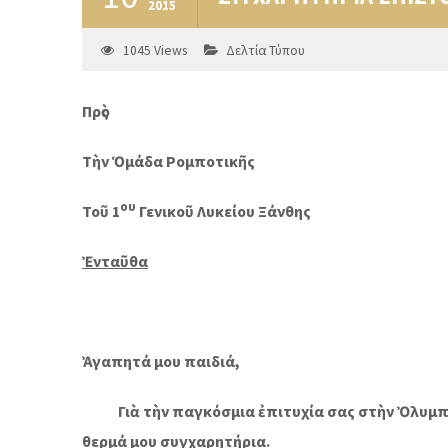
2015
1045
Views
Δελτία Τύπου
Πρὸς
Τὴν Ὁμάδα Ρομποτικῆς
ου
Τοῦ 1
Γενικοῦ Λυκείου Ξάνθης
Ἐνταῦθα
Ἀγαπητά μου παιδιά,
Γιὰ τὴν παγκόσμια ἐπιτυχία σας στὴν Ὀλυμπιά
θερμά μου συγχαρητήρια.