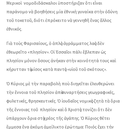
Μερικοὶ νομοδιδάσκαλοι ὑποστήριζαν ὅτι εἶναι
παράνομο νὰ βοηθήσεις μία ἐθνικὴ γυναίκα στὴν ὀδύνη
τοῦ τοκετοῦ, διότι ἐπρόκειτο νὰ γεννηθῆ ἕνας ἄλλος
ἐθνικός.
Γιὰ τοὺς Φαρισαίους, ὁ ἁπλὸς ἀγράμματος λαὸς δὲν
ἐθεωρεῖτο «πλησίον». Οἱ Ἐσσαῖοι πάλι ἔβλεπαν ὡς
πλησίον μόνον ὅσους ἀνήκαν στὴν κοινότητά τους καὶ
κήρυτταν τὸ μίσος κατὰ παντὸς «υἱοῦ τοῦ σκότους».
Ὁ Κύριος μὲ τὴν παραβολὴ ποὺ διηγεῖται ἐλευθερώνει
τὴν ἔννοια τοῦ πλησίον ἀπὸ συναρτήσεις γεωγραφικές,
φυλετικές, θρησκευτικές. Ὁ ἰουδαῖος νομικὸς ζητὰ τὰ ὅρια
τῆς ἔννοιας τοῦ πλησίον καὶ ὃ Χριστὸς τονίζει ὅτι δὲν
ὑπάρχουν ὅρια στὸ χρέος τῆς ἀγάπης. Ὁ Κύριος θέτει
ἔμμεσα ἕνα ἀκόμη ἀμείλικτο ἐρώτημα: Ποιός ἔχει τήν