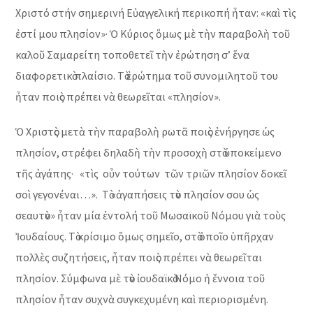
Χριστό στήν σημερινή Εὐαγγελική περικοπή ἦταν: «καὶ τὶς
ἐστί μου πλησίον»· Ὁ Κύριος ὅμως μὲ τὴν παραβολὴ τοῦ
καλοῦ Σαμαρείτη τοποθετεῖ τὴν ἐρώτηση σ’ ἕνα
διαφορετικὸ πλαίσιο. Τὸ ἐρώτημα τοῦ συνομιλητοῦ του
ἦταν ποιὸς πρέπει νὰ θεωρεῖται «πλησίον».
Ὁ Χριστὸς μετὰ τὴν παραβολὴ ρωτᾶ ποιὸς ἐνήργησε ὡς
πλησίον, στρέφει δηλαδὴ τὴν προσοχὴ στὸ ὑποκείμενο
τῆς ἀγάπης· «τὶς οὖν τούτων τῶν τριῶν πλησίον δοκεῖ
σοὶ γεγονέναι…». Τὸ «ἀγαπήσεις τὸν πλησίον σου ὡς
σεαυτὸν» ἦταν μία ἐντολή τοῦ Μωσαϊκοῦ Νόμου γιὰ τοὺς
Ἰουδαίους. Τὸ κρίσιμο ὅμως σημεῖο, στὸ ὁποῖο ὑπῆρχαν
πολλὲς συζητήσεις, ἦταν ποιὸς πρέπει νὰ θεωρεῖται
πλησίον. Σύμφωνα μὲ τὸν ἰουδαϊκὸ Νόμο ἡ ἔννοια τοῦ
πλησίον ἦταν συχνὰ συγκεχυμένη καὶ περιορισμένη.