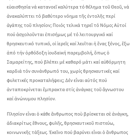
εὐαισθησία νά κατανοεῖ καλύτερα τό θέλημα τοῦ Θεοῦ, νά
ἀνακαλύπτει τό βαθύτερο νόημα τῆς ἐντολῆς περί
ἀγάπης τοῦ πλησίον; Ποιός τελικά τηρεῖ τό Νόμο; Αὐτοί
πού ἀσχολοῦνται ἐπισήμως μέ τό λειτουργικό καί
θρησκευτικό τυπικό, οἱ ἱερεῖς καί λευῖται ἡ ἕνας ξένος, ἔξω
ἀπό τήν ὀρθόδοξη ἰουδαϊκή παρεμβολή, ὅπως ὁ
Σαμαρείτης, πού βλέπει μέ καθαρό μάτι καί αὐθόρμητη
καρδιά τόν συνάνθρωπό του, χωρίς θρησκευτικές καί
φυλετικές προκαταλήψεις; Δέν εἶναι αὐτός πού
ἀνταποκρίνεται ἔμπρακτα στίς ἀνάγκες τοῦ ἄγνωστου
καί ἀνώνυμου πλησίον.
Πλησίον εἶναι ὁ κάθε ἄνθρωπος ποὺ βρίσκεται σὲ ἀνάγκη,
ἀδιακρίτως ἔθνους, φυλῆς, θρησκευτικοῦ πιστεύω,
κοινωνικῆς τάξεως. Ἐκεῖνο πού βαρύνει εἶναι ὁ ἄνθρωπος