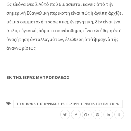
ὡς εἰκόνα Θεοῦ. Αὐτό πού διδάσκεται κανείς ἀπό τήν
σημερινή Εὐαγγελική περικοπή εἶναι πώς ἡ ἀγάπη ἀρχίζει
μέ μιά συμμετοχή προσωπική, ἐνεργητική, δέν εἶναι ἕνα
ἁπλό, εὐγενικό, ἀόριστο συνάισθημα, εἶναι ἐλεύθερη ἀπὸ
ἀναζήτηση ἀνταλλαγμάτων, ἐλεύθερη ἀπὸ τὸ βραχνὰ τῆς
ἀναγνωρίσεως.
ΕΚ ΤΗΣ ΙΕΡΑΣ ΜΗΤΡΟΠΟΛΕΩΣ
ΤΟ ΜΗΝΥΜΑ ΤΗΣ ΚΥΡΙΑΚΗΣ:15-11-2015:«Η ΕΝΝΟΙΑ ΤΟΥ ΠΛΗΣΙΟΝ»