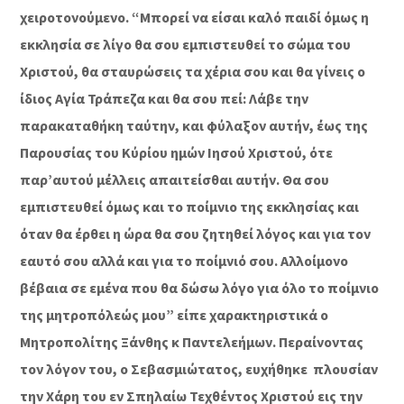
χειροτονούμενο. “Μπορεί να είσαι καλό παιδί όμως η
εκκλησία σε λίγο θα σου εμπιστευθεί το σώμα του
Χριστού, θα σταυρώσεις τα χέρια σου και θα γίνεις ο
ίδιος Αγία Τράπεζα και θα σου πεί: Λάβε την
παρακαταθήκη ταύτην, και φύλαξον αυτήν, έως της
Παρουσίας του Κύρίου ημών Ιησού Χριστού, ότε
παρ’αυτού μέλλεις απαιτείσθαι αυτήν. Θα σου
εμπιστευθεί όμως και το ποίμνιο της εκκλησίας και
όταν θα έρθει η ώρα θα σου ζητηθεί λόγος και για τον
εαυτό σου αλλά και για το ποίμνιό σου. Αλλοίμονο
βέβαια σε εμένα που θα δώσω λόγο για όλο το ποίμνιο
της μητροπόλεώς μου” είπε χαρακτηριστικά ο
Μητροπολίτης Ξάνθης κ Παντελεήμων. Περαίνοντας
τον λόγον του, ο Σεβασμιώτατος, ευχήθηκε πλουσίαν
την Χάρη του εν Σπηλαίω Τεχθέντος Χριστού εις την