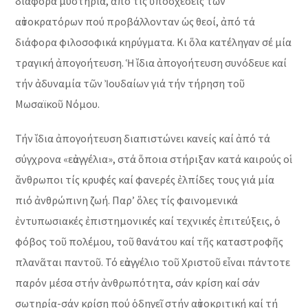
διάφορα μυστήρια, ἀπό τίς ὑποσχέσεις τῶν
αὐτοκρατόρων πού προβάλλονταν ὡς θεοί, ἀπό τά
διάφορα φιλοσοφικά κηρύγματα. Κι ὅλα κατέληγαν σέ μία
τραγική ἀπογοήτευση. Ἡ ἴδια ἀπογοήτευση συνόδευε καί
τήν ἀδυναμία τῶν Ἰουδαίων γιά τήν τήρηση τοῦ
Μωσαϊκοῦ Νόμου.
Τήν ἴδια ἀπογοήτευση διαπιστώνει κανείς καί ἀπό τά
σύγχρονα «εὐαγγέλια», στά ὅποια στήριξαν κατά καιρούς οἱ
ἄνθρωποι τίς κρυφές καί φανερές ἐλπίδες τους γιά μία
πιό ἀνθρώπινη ζωή. Παρ’ ὅλες τίς φαινομενικά
ἐντυπωσιακές ἐπιστημονικές καί τεχνικές ἐπιτεύξεις, ὁ
φόβος τοῦ πολέμου, τοῦ θανάτου καί τῆς καταστροφῆς
πλανᾶται παντοῦ. Τό εὐαγγέλιο τοῦ Χριστοῦ εἶναι πάντοτε
παρόν μέσα στήν ἀνθρωπότητα, σάν κρίση καί σάν
σωτηρία-σάν κρίση πού ὁδηγεῖ στήν αὐτοκριτική καί τή