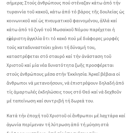
σήμερα; Στούς ἀνθρώπους πού στέναζαν κάτω ἀπό τήν
τυραννία τοῦ κακοῦ, κάτω ἀπό τό βάρος τῆς δουλείας ὡς
κοινωνικοῦ καί ὡς πνευματικοῦ φαινομένου, ἀλλά καί
κάτω ἀπό τό ζυγό τοῦ Μωσαϊκοῦ Νόμου παρέχεται ἡ
εὐχάριστη ἀγγελία ὅτι τό κακό πού μέ διάφορες μορφές
τούς καταδυναστεύει χάνει τή δύναμή του,
καταστρέφεται στό σταυρό καί τήν ἀνάσταση τοῦ
Χριστοῦ καί μία νέα δυνατότητα ζωῆς προσφέρεται
στούς ἀνθρώπους μέσα στήν Ἐκκλησία. Ἀρκεῖ βέβαια οἱ
ἄνθρωποι νά μετανοήσουν, νά ἐπιστρέψουν δηλαδή ἀπό
τίς ἁμαρτωλές ἐκδηλώσεις τους στό Θεό καί νά δεχθοῦν
μέ ταπείνωση καί συντριβή τή δωρεά του.
Κατά τήν ἐποχή τοῦ Χριστοῦ οἱ ἄνθρωποι μέ λαχτάρα καί
ἀγωνία περίμεναν τή λύτρωση ἀπό τή μύηση στά