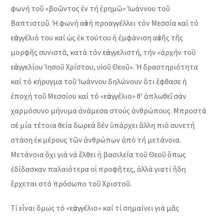
φωνή τοῦ «βοῶντος ἐν τή ἐρημῶ» Ἰωάννου τοῦ
Βαπτιστοῦ. Ἡ φωνή αὐτή προαγγέλλει τόν Μεσσία καί τό
εὐαγγέλιό του καί ὡς ἐκ τούτου ἡ ἐμφάνιση αὐτῆς τῆς
μορφῆς συνιστᾶ, κατά τόν εὐαγγελιστή, τήν «ἀρχήν τοῦ
εὐαγγελίου Ἰησοῦ Χρίστου, υἱοῦ Θεοῦ». Ἡ δραστηριότητα
καί τό κήρυγμα τοῦ Ἰωάννου δηλώνουν ὅτι ἔφθασε ἡ
ἐποχή τοῦ Μεσσίου καί τό «εὐαγγέλιο» θ’ ἁπλωθεῖ σάν
χαρμόσυνο μήνυμα ἀνάμεσα στούς ἀνθρώπους. Μπροστά
σέ μία τέτοια θεία δωρεά δέν ὑπάρχει ἄλλη πιό συνετή
στάση ἐκ μέρους τῶν ἀνθρώπων ἀπό τή μετάνοια.
Μετάνοια ὄχι γιά νά ἔλθει ἡ βασιλεία τοῦ Θεοῦ ὅπως
ἐδίδασκαν παλαιότερα οἱ προφῆτες, ἀλλά γιατί ἤδη
ἔρχεται στό πρόσωπο τοῦ Χριστοῦ.
Τί εἶναι ὅμως τό «εὐαγγέλιο» καί τί σημαίνει γιά μᾶς