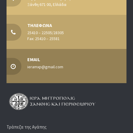
Ξάνθη 671 00, Ελλάδα
ΤΗΛΕΦΩΝΑ
25410 – 22505/28305
Fax: 25410 – 25581
EMAIL
ieramxp@gmail.com
Τράπεζα της Αγάπης