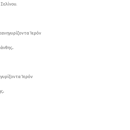
Σελίνου.
 πανηγυρίζοντα Ἱερόν
Ξάνθης
.
υρίζοντα Ἱερόν
ης
.