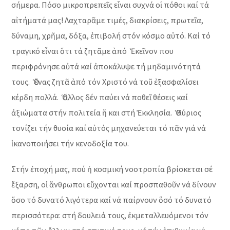
σήμερα. Πόσο μικροπρεπεῖς εἶναι συχνά οἱ πόθοι καί τά
αἰτήματά μας! Λαχταρᾶμε τιμές, διακρίσεις, πρωτεῖα,
δύναμη, χρῆμα, δόξα, ἐπιβολή στόν κόσμο αὐτό. Καί τό
τραγικό εἶναι ὅτι τά ζητᾶμε ἀπό Ἐκεῖνον που
περιφρόνησε αὐτά καί ἀποκάλυψε τή μηδαμινότητά
τους. Ὁ ἕνας ζητᾶ ἀπό τόν Χριστό νά τοῦ ἐξασφαλίσει
κέρδη πολλά. Ὁ ἄλλος δέν παύει νά ποθεῖ θέσεις καί
ἀξιώματα στήν πολιτεία ἤ και στή Ἐκκλησία. Ὁ Κύριος
τονίζει τήν θυσία καί αὐτός μηχανεύεται τό πᾶν γιά νά
ἱκανοποιήσει τήν κενοδοξία του.
Στήν ἐποχή μας, πού ἡ κοσμική νοοτροπία βρίσκεται σέ
ἔξαρση, οἱ ἄνθρωποι εὔχονται καί προσπαθοῦν νά δίνουν
ὅσο τό δυνατό λιγότερα καί νά παίρνουν ὅσό τό δυνατό
περισσότερα: στή δουλειά τους, ἐκμεταλλευόμενοι τόν