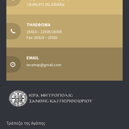
Ξάνθη 671 00, Ελλάδα
ΤΗΛΕΦΩΝΑ
25410 – 22505/28305
Fax: 25410 – 25581
EMAIL
ieramxp@gmail.com
Τράπεζα της Αγάπης