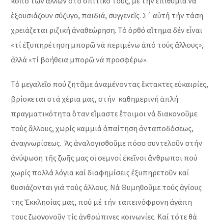
κόπο τῶν ἄλλων στό σπιτικό τους, μέ τήν ἐπιθυμία νά
ἐξουσιάζουν σύζυγο, παιδιά, συγγενεῖς. Σ΄ αὐτἠ τήν τάση
χρειάζεται ριζική ἀναθεώρηση. Τό ὀρθό αἴτημα δέν εἶναι
«τί ἐξυπηρέτηση μπορῶ νά περιμένω ἀπό τούς ἄλλους»,
ἀλλά «τί βοήθεια μπορῶ νά προσφέρω».
Τό μεγαλεῖο πού ζητᾶμε ἀναμένοντας ἔκτακτες εὐκαιρίες,
βρίσκεται στά χέρια μας, στήν καθημερινή ἁπλή
πραγματικότητα ὅταν εἴμαστε ἕτοιμοι νά διακονοῦμε
τούς ἄλλους, χωρίς καμμιά ἀπαίτηση ἀνταποδόσεως,
ἀναγνωρίσεως. Ἀς ἀναλογισθοῦμε πόσο συντελοῦν στήν
ἀνύψωση τῆς ζωῆς μας οἱ σεμνοί ἐκεῖνοι ἄνθρωποι πού
χωρίς πολλά λόγια καί διαφημίσεις ἐξυπηρετοῦν καί
θυσιάζονται γιά τούς ἀλλους. Νά Θυμηθοῦμε τούς ἁγίους
της Ἐκκλησίας μας, πού μέ τήν ταπεινόφρονη ἀγάπη
τους ζωογονοῦν τίς ἀνθρώπινες κοινωνίες. Καί τότε θά