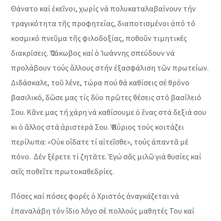
Θάνατο καί ἐκεῖνοι, χωρίς νά πολυκαταλαβαίνουν τήν
τραγικότητα τῆς προφητείας, διαποτισμένοι ἀπό τό
κοσμικό πνεῦμα τῆς φιλοδοξίας, ποθοῦν τιμητικές
διακρίσεις. Ὁ Ἰάκωβος καί ὁ Ἰωάννης σπεύδουν νά
προλάβουν τούς ἄλλους στήν ἐξασφάλιση τῶν πρωτείων.
Διδάσκαλε, τοῦ λένε, τώρα πού θά καθίσεις σέ θρόνο
βασιλικό, δῶσε μας τίς δύο πρῶτες θέσεις στό βασίλειό
Σου. Κᾶνε μας τή χάρη νά καθίσουμε ὁ ἕνας στά δεξιά σου
κι ὁ ἄλλος στά ἀριστερά Σου. Ὁ Κύριος τούς κοιτάζει
περίλυπα: «Οὐκ οἴδατε τί αἰτεῖσθε», τούς ἀπαντᾶ μέ
πόνο. Δέν ξέρετε τί ζητᾶτε. Ἐγώ σᾶς μιλῶ γιά θυσίες καί
σεῖς ποθεῖτε πρωτοκαθεδρίες.
Πόσες καί πόσες φορές ὁ Χριστός ἀναγκάζεται νά
ἐπαναλάβη τόν ἵδιο λόγο σέ πολλούς μαθητές Του καί