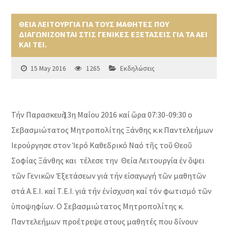
ΘΕΙΑ ΛΕΙΤΟΥΡΓΙΑ ΓΙΑ ΤΟΥΣ ΜΑΘΗΤΕΣ ΠΟΥ
ΔΙΑΓΩΝΙΖΟΝΤΑΙ ΣΤΙΣ ΓΕΝΙΚΕΣ ΕΞΕΤΑΣΕΙΣ ΓΙΑ ΤΑ ΑΕΙ
ΚΑΙ ΤΕΙ.
15 May 2016
1265
Εκδηλώσεις
Τήν Παρασκευὴ 13η Μαΐου 2016 καί ὥρα 07:30-09:30 ο
Σεβασμιώτατος Μητροπολίτης Ξάνθης κ.κ Παντελεήμων
Ιερούργησε στον Ἱερό Καθεδρικό Ναό τῆς τοῦ Θεοῦ
Σοφίας Ξάνθης και τέλεσε την Θεία Λειτουργία ἐν ὄψει
τῶν Γενικῶν Ἐξετάσεων γιά τήν εἰσαγωγή τῶν μαθητῶν
στά Α.Ε.Ι. καί Τ.Ε.Ι. γιά τήν ἐνίσχυση καί τόν φωτισμό τῶν
ὑποψηφίων. Ο Σεβασμιώτατος Μητροπολίτης κ.
Παντελεήμων προέτρεψε στους μαθητές που δίνουν