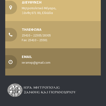
ΔΙΕΥΘΥΝΣΗ
Μητροπολιτικό Μέγαρο,
Ξάνθη 671 00, Ελλάδα
ΤΗΛΕΦΩΝΑ
25410 – 22505/28305
Fax: 25410 – 25581
EMAIL
ieramxp@gmail.com