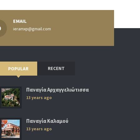
EMAIL
ieramxp@gmail.com
RECENT
POPULAR
Παναγία Αρχαγγελιώτισσα
13 years ago
Παναγία Καλαμού
13 years ago