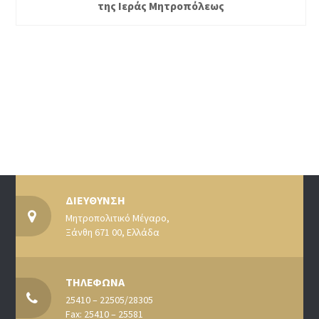
της Ιεράς Μητροπόλεως
ΔΙΕΥΘΥΝΣΗ
Μητροπολιτικό Μέγαρο,
Ξάνθη 671 00, Ελλάδα
ΤΗΛΕΦΩΝΑ
25410 – 22505/28305
Fax: 25410 – 25581