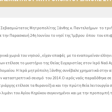
 Σεβασμιώτατος Μητροπολίτης Ξάνθης κ. Παντελεήμων το τριήμ
ε την Παρασκευή 24η Ιουνίου το νησί της Ίμβρου όπου του επι
νικά χωριά του νησιού , είχαν επαφές με το εναπομείναν ελληνι
 ετέλεσε το μυστήριο της Θείας Ευχαριστίας στον Ιερό Ναό Α
θολομαίου. Η Ιερά μητρόπολη Ξάνθης συνέβαλε χρηματικά στην 
ν καταστρεπτικό σεισμό του 2014 .Ο ιερός ναός παραδόθηκε σε
ιάρχης ετέλεσε τα θυρανοίξια και την πρώτη θεία λειτουργία σ
 λιμάνι του Αγίου Κηρύκου συγκινημένοι και με την προπομπή