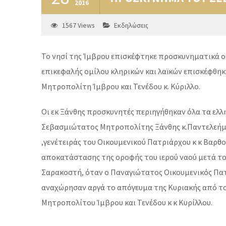
2016
1567
Views
Εκδηλώσεις
Το νησί της Ίμβρου επισκέφτηκε προσκυνηματικά ο
επικεφαλής ομίλου κληρικών και λαϊκών επισκέφθηκ
Μητροπολίτη Ίμβρου και Τενέδου κ. Κύριλλο.
Οι εκ Ξάνθης προσκυνητές περιηγήθηκαν όλα τα ελλη
Σεβασμιώτατος Μητροπολίτης Ξάνθης κ.Παντελεήμων
,γενέτειράς του Οικουμενικού Πατριάρχου κ κ Βαρ
αποκατάστασης της οροφής του ιερού ναού μετά το
Σαρακοστή, όταν ο Παναγιώτατος Οικουμενικός Πατρ
αναχώρησαν αργά
το απόγευμα της Κυριακής
από το
Μητροπολίτου Ίμβρου και Τενέδου κ κ Κυρίλλου.