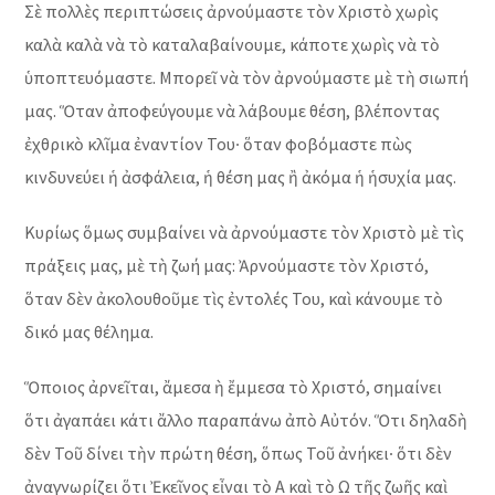
Σὲ πολλὲς περιπτώσεις ἀρνούμαστε τὸν Χριστὸ χωρὶς
καλὰ καλὰ νὰ τὸ καταλαβαίνουμε, κάποτε χωρὶς νὰ τὸ
ὑποπτευόμαστε. Μπορεῖ νὰ τὸν ἀρνούμαστε μὲ τὴ σιωπή
μας. Ὅταν ἀποφεύγουμε νὰ λάβουμε θέση, βλέποντας
ἐχθρικὸ κλῖμα ἐναντίον Του∙ ὅταν φοβόμαστε πὼς
κινδυνεύει ἡ ἀσφάλεια, ἡ θέση μας ἢ ἀκόμα ἡ ἡσυχία μας.
Κυρίως ὅμως συμβαίνει νὰ ἀρνούμαστε τὸν Χριστὸ μὲ τὶς
πράξεις μας, μὲ τὴ ζωή μας: Ἀρνούμαστε τὸν Χριστό,
ὅταν δὲν ἀκολουθοῦμε τὶς ἐντολές Του, καὶ κάνουμε τὸ
δικό μας θέλημα.
Ὅποιος ἀρνεῖται, ἄμεσα ὴ ἔμμεσα τὸ Χριστό, σημαίνει
ὅτι ἀγαπάει κάτι ἄλλο παραπάνω ἀπὸ Αὐτόν. Ὅτι δηλαδὴ
δὲν Τοῦ δίνει τὴν πρώτη θέση, ὅπως Τοῦ ἀνήκει∙ ὅτι δὲν
ἀναγνωρίζει ὅτι Ἐκεῖνος εἶναι τὸ Α καὶ τὸ Ω τῆς ζωῆς καὶ