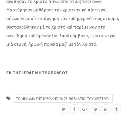
ἀγάπησαν τὸ Χριστὸ πάνω ἀπὸ ὁτιδήποτε ἄλλο.
Μαρτύρησαν μὲ θάρρος τὴν χριστιανικὴ πίστη καὶ
σήκωσαν μὲ αὐταπάρνηση τὸν καθημερινό τους σταυρό,
συσταυρώθηκαν μὲ τὸ Χριστό καὶ παρέμειναν στὴ
συνείδηση τοῦ ὀρθόδοξου λαοῦ σύμβολα, πρότυπα γιὰ
μιὰ σεμνή, ἡρωικὴ πορεία μαζὶ μὲ τὸν Χριστό.
ΕΚ ΤΗΣ ΙΕΡΑΣ ΜΗΤΡΟΠΟΛΕΩΣ
ΤΟ ΜΗΝΥΜΑ ΤΗΣ ΚΥΡΙΑΚΗΣ:26-06-2016:«ΑΞΙΟΙ ΤΟΥ ΧΡΙΣΤΟΥ»