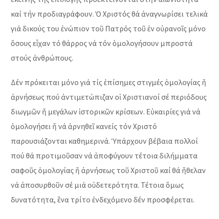
καί τήν προδιαγράφουν. Ὁ Χριστός θά ἀναγνωρίσει τελικά
γιά δικούς του ἐνώπιον τοῦ Πατρός τοῦ ἐν οὐρανοῖς μόνο
ὄσους εἶχαν τό θάρρος νά τόν ὁμολογήσουν μπροστά
στούς ἀνθρώπους.
Δέν πρόκειται μόνο γιά τίς ἐπίσημες στιγμές ὁμολογίας ἤ
ἀρνήσεως πού ἀντιμετώπιζαν οἱ Χριστιανοί σέ περιόδους
διωγμῶν ἤ μεγάλων ἱστορικῶν κρίσεων. Εὐκαιρίες γιά νά
ὁμολογήσει ἤ νά ἀρνηθεῖ κανείς τόν Χριστό
παρουσιάζονται καθημερινά. Ὑπάρχουν βέβαια πολλοί
πού θά προτιμοῦσαν νά ἀποφύγουν τέτοια διλήμματα
σαφοῦς ὁμολογίας ἤ ἀρνήσεως τοῦ Χριστοῦ καί θά ἤθελαν
νά ἀποσυρθοῦν σέ μιά οὐδετερότητα. Τέτοια ὅμως
δυνατότητα, ἕνα τρίτο ἐνδεχόμενο δέν προσφέρεται.