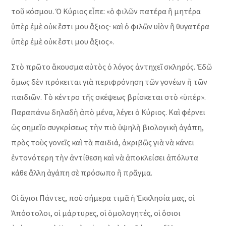
τοῦ κόσμου. Ὁ Κύριος εἶπε: «ὁ φιλῶν πατέρα ἢ μητέρα
ὑπὲρ ἐμὲ οὐκ ἔστι μου ἄξιος∙ καὶ ὁ φιλῶν υἱὸν ἢ θυγατέρα
ὑπὲρ ἐμὲ οὐκ ἔστι μου ἄξιος».
Στὸ πρῶτο ἄκουσμα αὐτὸς ὁ λόγος ἀντηχεῖ σκληρός. Ἐδῶ
ὅμως δὲν πρόκειται γιὰ περιφρόνηση τῶν γονέων ἢ τῶν
παιδιῶν. Τὸ κέντρο τῆς σκέψεως βρίσκεται στὸ «ὑπέρ».
Παραπάνω δηλαδὴ ἀπὸ μένα, λέγει ὁ Κύριος. Καὶ φέρνει
ὡς σημεῖο συγκρίσεως τὴν πιὸ ὑψηλὴ βιολογικὴ ἀγάπη,
πρὸς τοὺς γονεῖς καὶ τὰ παιδιά, ἀκριβῶς γιὰ νὰ κάνει
ἐντονότερη τὴν ἀντίθεση καὶ νὰ ἀποκλείσει ἀπόλυτα
κάθε ἄλλη ἀγάπη σὲ πρόσωπο ἢ πρᾶγμα.
Οἱ ἅγιοι Πάντες, ποὺ σήμερα τιμᾶ ἡ Ἐκκλησία μας, οἱ
Ἀπόστολοι, οἱ μάρτυρες, οἱ ὁμολογητές, οἱ ὅσιοι