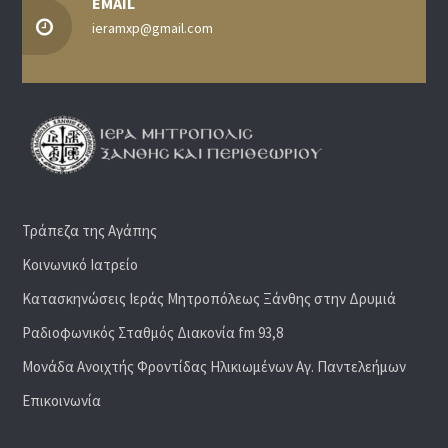
EMAIL
ieramxp@gmail.com
Τράπεζα της Αγάπης
Κοινωνικό Ιατρείο
Κατασκηνώσεις Ιεράς Μητροπόλεως Ξάνθης στην Δρυμιά
Ραδιoφωνικός Σταθμός Διακονία fm 93,8
Μονάδα Ανοιχτής Φροντίδας Ηλικιωμένων Αγ. Παντελεήμων
Επικοινωνία