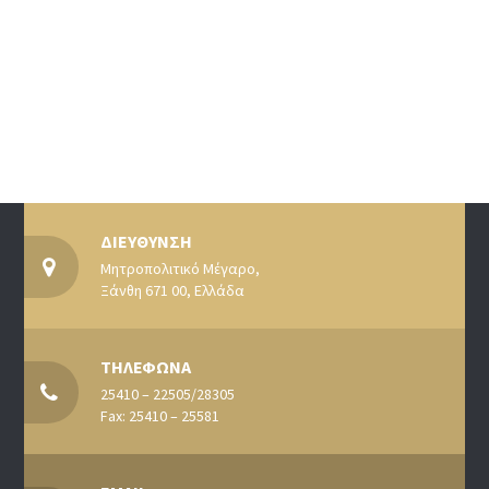
ΔΙΕΥΘΥΝΣΗ
Μητροπολιτικό Μέγαρο,
Ξάνθη 671 00, Ελλάδα
ΤΗΛΕΦΩΝΑ
25410 – 22505/28305
Fax: 25410 – 25581