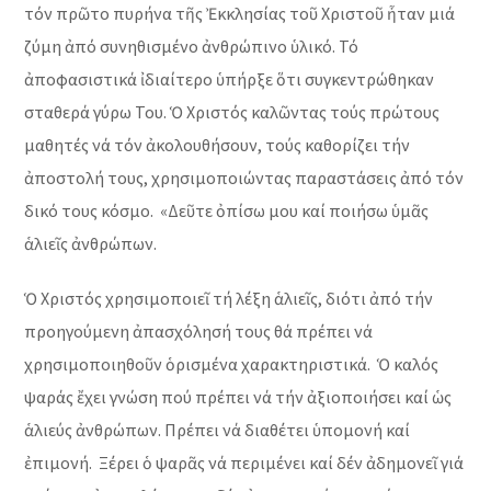
τόν πρῶτο πυρήνα τῆς Ἐκκλησίας τοῦ Χριστοῦ ἧταν μιά
ζύμη ἀπό συνηθισμένο ἀνθρώπινο ὑλικό. Τό
ἀποφασιστικά ἰδιαίτερο ὑπήρξε ὅτι συγκεντρώθηκαν
σταθερά γύρω Του. Ὁ Χριστός καλῶντας τούς πρώτους
μαθητές νά τόν ἀκολουθήσουν, τούς καθορίζει τήν
ἀποστολή τους, χρησιμοποιώντας παραστάσεις ἀπό τόν
δικό τους κόσμο. «Δεῦτε ὀπίσω μου καί ποιήσω ὑμᾶς
ἁλιεῖς ἀνθρώπων.
Ὁ Χριστός χρησιμοποιεῖ τή λέξη ἁλιεῖς, διότι ἀπό τήν
προηγούμενη ἀπασχόλησή τους θά πρέπει νά
χρησιμοποιηθοῦν ὁρισμένα χαρακτηριστικά. Ὁ καλός
ψαράς ἔχει γνώση πού πρέπει νά τήν ἀξιοποιήσει καί ὡς
ἁλιεύς ἀνθρώπων. Πρέπει νά διαθέτει ὑπομονή καί
ἐπιμονή. Ξέρει ὁ ψαρᾶς νά περιμένει καί δέν ἀδημονεῖ γιά