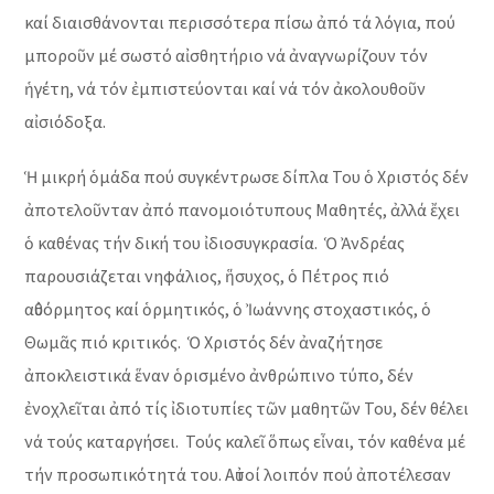
καί διαισθάνονται περισσότερα πίσω ἀπό τά λόγια, πού
μποροῦν μέ σωστό αἰσθητήριο νά ἀναγνωρίζουν τόν
ἡγέτη, νά τόν ἐμπιστεύονται καί νά τόν ἀκολουθοῦν
αἰσιόδοξα.
Ἡ μικρή ὁμάδα πού συγκέντρωσε δίπλα Του ὁ Χριστός δέν
ἀποτελοῦνταν ἀπό πανομοιότυπους Μαθητές, ἀλλά ἔχει
ὁ καθένας τήν δική του ἰδιοσυγκρασία. Ὁ Ἀνδρέας
παρουσιάζεται νηφάλιος, ἥσυχος, ὁ Πέτρος πιό
αὐθόρμητος καί ὁρμητικός, ὁ Ἰωάννης στοχαστικός, ὁ
Θωμᾶς πιό κριτικός. Ὁ Χριστός δέν ἀναζήτησε
ἀποκλειστικά ἕναν ὁρισμένο ἀνθρώπινο τύπο, δέν
ἐνοχλεῖται ἀπό τίς ἰδιοτυπίες τῶν μαθητῶν Του, δέν θέλει
νά τούς καταργήσει. Τούς καλεῖ ὅπως εἶναι, τόν καθένα μέ
τήν προσωπικότητά του. Αὐτοί λοιπόν πού ἀποτέλεσαν