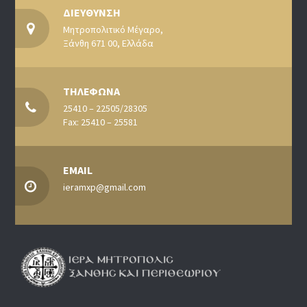
ΔΙΕΥΘΥΝΣΗ
Μητροπολιτικό Μέγαρο,
Ξάνθη 671 00, Ελλάδα
ΤΗΛΕΦΩΝΑ
25410 – 22505/28305
Fax: 25410 – 25581
EMAIL
ieramxp@gmail.com