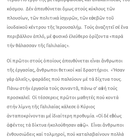
κόσμου. Δέν ἀπευθύνεται ὅμως στούς κύκλους τῶν
πλουσίων, τῶν πολιτικά ἰσχυρῶν, τῶν εὐσεβῶν τοῦ
ἰουδαϊκοῦ κέντρου τῆς Ἱερουσαλήμ. Τούς ἀναζητεῖ σέ ἕνα
περιβάλλον ἁπλό, μέ φυσικό ἐλεύθερο ὁρίζοντα «παρά
τήν θάλασσαν τῆς Γαλιλαίας».
Οἱ πρῶτοι στούς ὁποίους ἀπευθύνεται εἶναι ἄνθρωποι
τῆς ἐργασίας, ἄνθρωποι θετικοί καί δραστήριοι. «Ἦσαν
γάρ ἁλιεῖς», ψαράδες πού παλεύουν μέ τά δίχτυα τους.
Πάνω στήν ἐργασία τούς συναντᾶ, πάνω σ’ αὐτή τούς
προσκαλεῖ. Οἱ τέσσερεις πρῶτοι μαθητές πού κοντά
στήν λίμνη τῆς Γαλιλαίας κάλεσε ὁ Κύριος
ἀνταποκρίνονται μέ ἰδιαίτερη προθυμία. «Οἱ δέ εὐθέως
ἀφέντες τά δίκτυα ἠκολούθησαν αὐτῷ». Εἶναι ἄνθρωποι
ἐνθουσιώδεις καί τολμηροί, πού καταλαβαίνουν πολλά