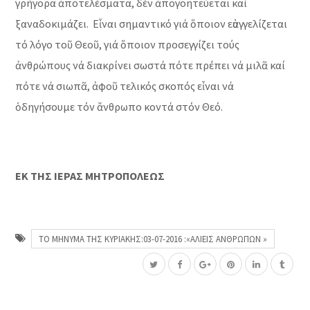
γρήγορα ἀποτελέσματα, δέν ἀπογοητεύεται καί
ξαναδοκιμάζει. Εἶναι σημαντικό γιά ὅποιον εὐαγγελίζεται
τό λόγο τοῦ Θεοῦ, γιά ὅποιον προσεγγίζει τούς
ἀνθρώπους νά διακρίνει σωστά πότε πρέπει νά μιλᾶ καί
πότε νά σιωπᾶ, ἀφοῦ τελικός σκοπός εἶναι νά
ὁδηγήσουμε τόν ἄνθρωπο κοντά στόν Θεό.
ΕΚ ΤΗΣ ΙΕΡΑΣ ΜΗΤΡΟΠΟΛΕΩΣ
ΤΟ ΜΗΝΥΜΑ ΤΗΣ ΚΥΡΙΑΚΗΣ:03-07-2016 :«ΑΛΙΕΙΣ ΑΝΘΡΩΠΩΝ »