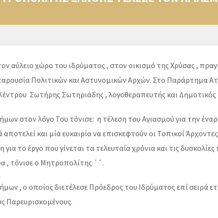
τον αύλειο χώρο του ιδρύματος , στον οικισμό της Χρύσας , π
αρουσία Πολιτικών και Αστυνομικών Αρχών. Στο Παράρτημα Ατόμ
υ Κέντρου Σωτήρης Σωτηριάδης , λογοθεραπευτής και Δημοτικός
ων στον λόγο Του τόνισε: η τέλεση του Αγιασμού για την έναρ
 αποτελεί και μία ευκαιρία να επισκεφτούν οι Τοπικοί Άρχοντε
για το έργο που γίνεται τα τελευταία χρόνια και τις δυσκολίες
 , τόνισε ο Μητροπολίτης ΄΄.
ων , ο οποίος διετέλεσε Πρόεδρος του Ιδρύματος επί σειρά ετώ
υς Παρευρισκομένους.