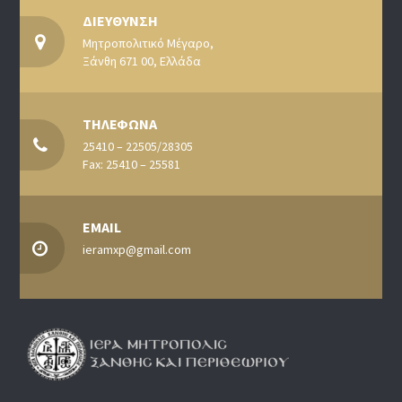
ΔΙΕΥΘΥΝΣΗ
Μητροπολιτικό Μέγαρο,
Ξάνθη 671 00, Ελλάδα
ΤΗΛΕΦΩΝΑ
25410 – 22505/28305
Fax: 25410 – 25581
EMAIL
ieramxp@gmail.com