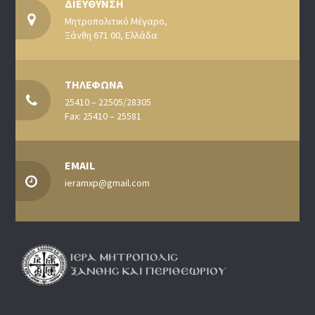
ΔΙΕΥΘΥΝΣΗ
Μητροπολιτικό Μέγαρο,
Ξάνθη 671 00, Ελλάδα
ΤΗΛΕΦΩΝΑ
25410 – 22505/28305
Fax: 25410 – 25581
EMAIL
ieramxp@gmail.com