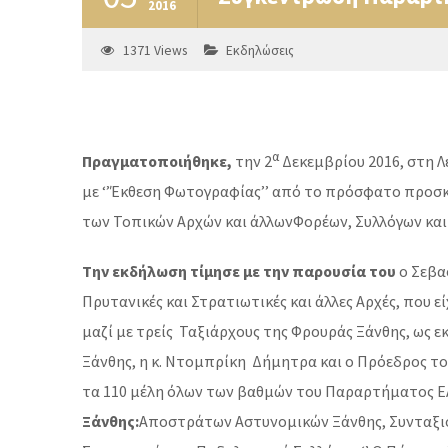
2016
1371
Views
Εκδηλώσεις
α
Πραγματοποιήθηκε,
την 2
Δεκεμβρίου 2016, στη 
με ‘’Έκθεση Φωτογραφίας’’ από το πρόσφατο προσκ
των Τοπικών Αρχών και άλλωνΦορέων, Συλλόγων και
T
ην εκδήλωση τίμησε με την παρουσία του
ο Σεβα
Πρυτανικές και Στρατιωτικές και άλλες Αρχές, που ε
μαζί με τρείς Ταξιάρχους της Φρουράς Ξάνθης, ως
Ξάνθης, η κ. Ντομπρίκη Δήμητρα και ο Πρόεδρος τ
τα 110 μέλη όλων των βαθμών του Παραρτήματος Ε
Ξάνθης:
Αποστράτων Αστυνομικών Ξάνθης, Συνταξιο