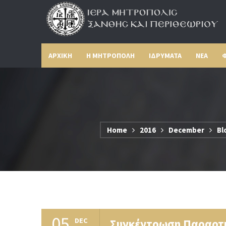
ΑΡΧΙΚΗ
Η ΜΗΤΡΟΠΟΛΗ
ΙΔΡΥΜΑΤΑ
ΝΕΑ
Φ
Home
2016
December
Bl
05
DEC
Συγκέντρωση Παραρτή