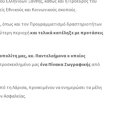
ίου Ελληνίδων Ξάνθης, καθώς και η Πρόεδρος του
ίς Εθνικούς και Κοινωνικούς σκοπούς .
16, όπως και τον Προγραμματισμό δραστηριοτήτων
ρύτερη περιοχή
και τελικά κατέληξε με προτάσεις
πολίτη μας, κκ. Παντελεήμονα ο οποίος
ονπροσκεκλημένο μας
ένα Πίνακα Ζωγραφικής
από
πό τη Λάρισα, προκειμένου να ενημερώσει τα μέλη
ν Ασφαλείας.