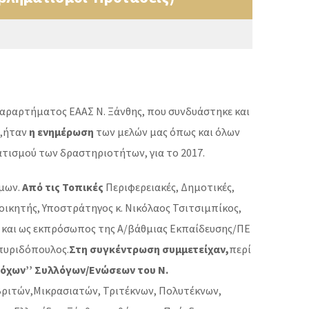
αραρτήματος ΕΑΑΣ Ν. Ξάνθης, που συνδυάστηκε και
),ήταν
η ενημέρωση
των μελών μας όπως και όλων
τισμού των δραστηριοτήτων, για το 2017.
ήμων.
Από τις Τοπικές
Περιφερειακές, Δημοτικές,
διοικητής, Υποστράτηγος κ. Νικόλαος Τσιτσιμπίκος,
ς και ως εκπρόσωπος της Α/βάθμιας Εκπαίδευσης/ΠΕ
Σπυριδόπουλος.
Στη συγκέντρωση συμμετείχαν,
περί
αδόχων’’ Συλλόγων/Ενώσεων του Ν.
ριτών,Μικρασιατών, Τριτέκνων, Πολυτέκνων,