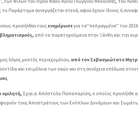
, των Φίλων του Ιερού Ναού Αγίου Γεωργίου Μέδουσας, του Λυκε
 το Παράρτημα συνεργάζεται στενά, αφού έχουν ίδιους ή συναφε
 όσους προσήλθαντους
ενημέρωσε
για τα‘’πεπραγμένα’’ του 20
ροβληματισμούς,
από τα παρατηρούμενα στην Ξάνθη και την ευ
μος λόγος μεστός περιεχομένου,
από τον Σεβασμιώτατο Μητρο
φροντίδα και επιμέλεια των ναών και στη συνέχεια επέδωσε στ
μας
.
ο ομιλητή,
Σχηε.α. Απόστολο Παπαπαρίση, ο οποίος προσήλθε α
υ αφορούν τους Αποστράτους των Ενόπλων Δυνάμεων και Σωμάτω