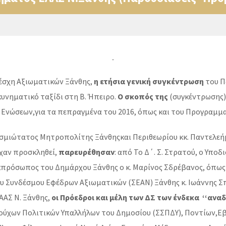
Λέσχη Αξιωματικών Ξάνθης,
η ετήσια γενική συγκέντρωση
του Π
υνηματικό ταξίδι στη Β. Ήπειρο.
Ο σκοπός της
(συγκέντρωσης
 Ενώσεων,για τα πεπραγμένα του 2016, όπως και του Προγραμμα
σμιώτατος Μητροπολίτης Ξάνθηςκαι Περιθεωρίου κκ. Παντελε
ίχαν προσκληθεί,
παρευρέθησαν
: από Το Δ΄. Σ. Στρατού, ο Υπο
 εκπρόσωπος του Δημάρχου Ξάνθης ο κ. Μαρίνος Σδρέβανος, όπω
ου Συνδέσμου Εφέδρων Αξιωματικών (ΣΕΑΝ) Ξάνθης κ. Ιωάννης 
ΑΑΣ Ν. Ξάνθης,
οι Πρόεδροι και μέλη των ΔΣ των ένδεκα ‘‘αν
ύχων Πολιτικών Υπαλλήλων του Δημοσίου (ΣΣΠΔΥ), Ποντίων,Εβ