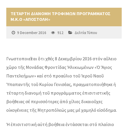
ΤΕΤΑΡΤΗ ΔΙΑΝΟΜΗ ΤΡΟΦΙΜΩΝ ΠΡΟΓΡΑΜΜΑΤΟΣ
Μ.Κ.Ο «ΑΠΟΣΤΟΛΗ»
9 December 2016
912
Δελτία Τύπου
Γνωστοποιεῖται ὅτι χθές 8 Δεκεμβρίου 2016 στόν αὔλειο
χῶρο τῆς Μονάδας Φροντίδας Ἡλικιωμένων «Ὁ Ἅγιος
Παντελεήμων» καί στό προαύλιο τοῦ Ἱεροῦ Ναοῦ
Ὑπαπαντῆς τοῦ Κυρίου Γενισέας, πραγματοποιήθηκε ἡ
τέταρτη διανομή τοῦ προγράμματος ἐπισιτιστικῆς
βοήθειας σέ περισσότερες ἀπό χίλιες δικαιοῦχες
οἰκογένειες τῆς Μητροπόλεώς μας μέ χαμηλό εἰσόδημα.
Ἡ ἐπισιτιστική αὐτή βοήθεια ἐντάσσεται στό πλαίσιο