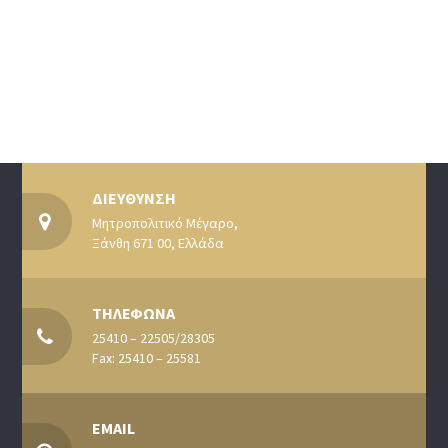
ΔΙΕΥΘΥΝΣΗ
Μητροπολιτικό Μέγαρο,
Ξάνθη 671 00, Ελλάδα
ΤΗΛΕΦΩΝΑ
25410 – 22505/28305
Fax: 25410 – 25581
EMAIL