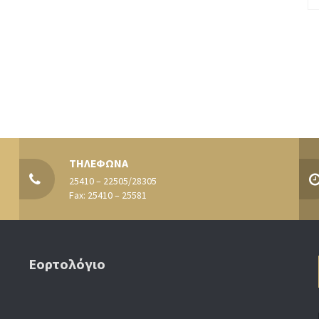
ΤΗΛΕΦΩΝΑ
25410 – 22505/28305
Fax: 25410 – 25581
Εορτολόγιο