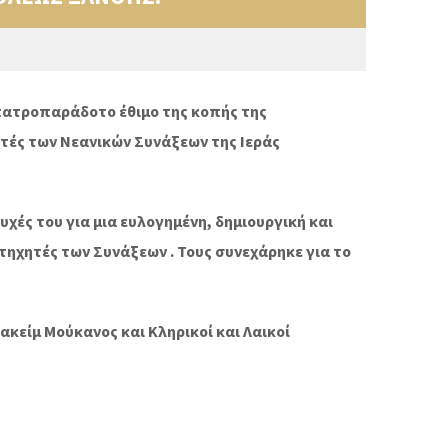
 πατροπαράδοτο έθιμο της κοπής της
ητές των Νεανικών Συνάξεων της Ιεράς
χές του για μια ευλογημένη, δημιουργική και
ηχητές των Συνάξεων . Τους συνεχάρηκε για το
κείμ Μούκανος και Κληρικοί και Λαικοί