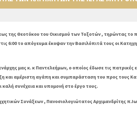
σεως της Θεοτόκου του Οικισμού των Τοξοτών , τηρώντας το
στις 6:00 το απόγευμα έκοψαν την Βασιλόπιτά τους οι Κατηχ
άρχης μας κ. κ Παντελεήμων, ο οποίος έδωσε τις πατρικές ευ
ξη και αμέριστη αγάπη και συμπαράσταση του προς τους Κατ
ι καλή συνέχεια και υπομονή στο έργο τους.
χητικών Συνάξεων , Πανοσιολογιώτατος Αρχιμανδρίτης π.Ιωα