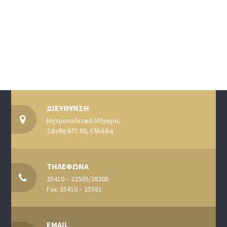
ΔΙΕΥΘΥΝΣΗ
Μητροπολιτικό Μέγαρο,
Ξάνθη 671 00, Ελλάδα
ΤΗΛΕΦΩΝΑ
25410 – 22505/28305
Fax: 25410 – 25581
EMAIL