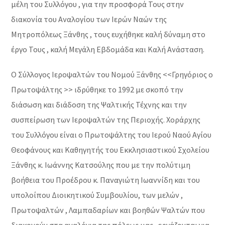
μέλη του Συλλόγου , για την προσφορά Τους στην
διακονία του Αναλογίου των Ιερών Ναών της
Μητροπόλεως Ξάνθης , τους ευχήθηκε καλή δύναμη στο
έργο Τους , καλή Μεγάλη Εβδομάδα και Καλή Ανάσταση.
Ο Σύλλογος Ιεροψαλτών του Νομού Ξάνθης <<Γρηγόριος ο
Πρωτοψάλτης >> ιδρύθηκε το 1992 με σκοπό την
διάσωση και διάδοση της Ψαλτικής Τέχνης και την
συσπείρωση των Ιεροψαλτών της Περιοχής. Χοράρχης
του Συλλόγου είναι ο Πρωτοψάλτης του Ιερού Ναού Αγίου
Θεοφάνους και Καθηγητής του Εκκλησιαστικού Σχολείου
Ξάνθης κ. Ιωάννης Κατσούλης που με την πολύτιμη
βοήθεια του Προέδρου κ. Παναγιώτη Ιωαννίδη και του
υπολοίπου Διοικητικού Συμβουλίου, των μελών ,
Πρωτοψαλτών , Λαμπαδαρίων και βοηθών Ψαλτών που