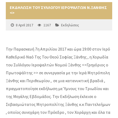
ΕΚΔΗΛΩΣΗ ΤΟΥ ΣΥΛΛΟΓΟΥ ΙΕΡΟΨΑΛΤΩΝ Ν.ΞΑΝΘΗΣ
<>
8 April 2017
1167
Εκδηλώσεις
Την Παρασκευή 7η Απριλίου 2017 και ώρα 19:00 στον Ιερό
Καθεδρικό Ναό Της Του Θεού Σοφίας Ξάνθης , η Χορωδία
του Συλλόγου Ιεροψαλτών Νομού Ξάνθης <<Γρηγόριος ο
Πρωτοψάλτης >> σε συνεργασία με την Ιερά Μητρόπολη
Ξάνθης και Περιθεωρίου , σε μια κατανυκτική βραδιά ,
πραγματοποίησε εκδήλωση με Ύμνους του Τριωδίου και
της Μεγάλης Εβδομάδος. Την Εκδήλωση έκλεισε ο
Σεβασμιώτατος Μητροπολίτης Ξάνθης κ.κ Παντελεήμων
, οποίος συνεχάρη τον Πρόεδρο , τον Χοράρχη και όλα τα