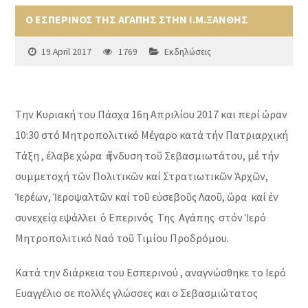
Ο ΕΣΠΕΡΙΝΟΣ ΤΗΣ ΑΓΑΠΗΣ ΣΤΗΝ Ι.Μ.ΞΑΝΘΗΣ
19 April 2017
1769
Εκδηλώσεις
Tην Κυριακή του Πάσχα 16η Απριλίου 2017 και περί ώραν
10:30 στό Μητροπολιτικό Μέγαρο κατά τήν Πατριαρχική
Τάξη , έλαβε χώρα ἡ ἔνδυση τοῦ Σεβασμιωτάτου, μέ τήν
συμμετοχή τῶν Πολιτικῶν καί Στρατιωτικῶν Ἀρχῶν,
Ἱερέων, Ἱεροψαλτῶν καί τοῦ εὐσεβοῦς Λαοῦ, ὥρα καί ἐν
συνεχείᾳ εψάλλει ὁ Επερινός Της Αγάπης στόν Ἱερό
Μητροπολιτικό Ναό τοῦ Τιμίου Προδρόμου.
Κατά την διάρκεια του Εσπερινού , αναγνώσθηκε το Ιερό
Ευαγγέλιο σε πολλές γλώσσες και ο Σεβασμιώτατος