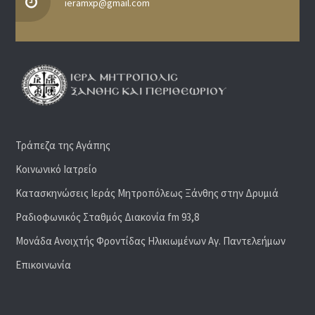
ieramxp@gmail.com
Τράπεζα της Αγάπης
Κοινωνικό Ιατρείο
Κατασκηνώσεις Ιεράς Μητροπόλεως Ξάνθης στην Δρυμιά
Ραδιoφωνικός Σταθμός Διακονία fm 93,8
Μονάδα Ανοιχτής Φροντίδας Ηλικιωμένων Αγ. Παντελεήμων
Επικοινωνία