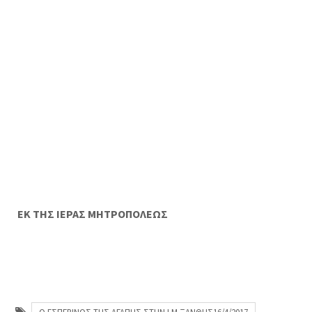
ΕΚ ΤΗΣ ΙΕΡΑΣ ΜΗΤΡΟΠΟΛΕΩΣ
Ο ΕΣΠΕΡΙΝΟΣ ΤΗΣ ΑΓΑΠΗΣ ΣΤΗΝ Ι.Μ.ΞΑΝΘΗΣ16/4/2017