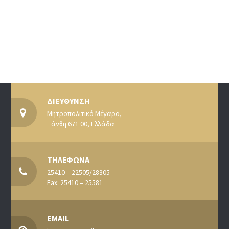
ΔΙΕΥΘΥΝΣΗ
Μητροπολιτικό Μέγαρο,
Ξάνθη 671 00, Ελλάδα
ΤΗΛΕΦΩΝΑ
25410 – 22505/28305
Fax: 25410 – 25581
EMAIL