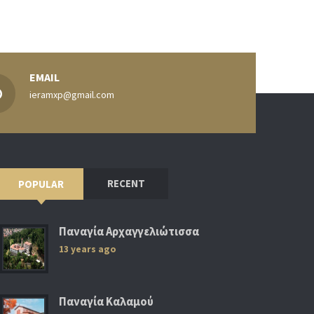
EMAIL
ieramxp@gmail.com
RECENT
POPULAR
Παναγία Αρχαγγελιώτισσα
13 years ago
Παναγία Καλαμού