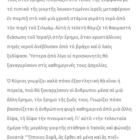
τό τυπικό τῆς γιορτῆς λευκοντυμένοι ἱερεῖς μεταφέρουν
ἐν πομπῇ στὸ ναὸ μιὰ χρυσὴ στάμνα γεμάτη νερὸ ἀπὸ
τὴν πηγὴ τοῦ Σιλωάμ. Αὐτὴ ἡ τελετὴ θύμιζε τὴ θαυμαστὴ
διάσωση τοῦ Ἰσραὴλ στὴν ἔρημο, ὅταν κρυστάλλινες
πηγὲς νεροῦ ἀνέβλυσαν ἀπὸ τὸ βράχο καὶ ὁ λαὸς
ξεδίψασε. Ὕστερα ἀπὸ λίγο οἱ προσκυνητὲς θὰ
ξαναγυρίσουν στὶς καθημερινές τους ἀσχολίες.
Ὁ Κύριος γνωρίζει καλὰ πόσο ἐξαντλητικὴ θὰ εἶναι ἡ
πορεία, ποὺ θὰ ξαναρχίσουν οἱ ἄνθρωποι μέσα σὲ μιὰ
ἄλλη ἔρημο, τὴν ἔρημο τῆς ζωῆς τους. Γνωρίζει πόσο
βασανίζεται ἡ ἀνθρώπινη ψυχὴ καθημερινὰ ἀπὸ μιὰ ἄλλη
δίψα, τὴ δίψα τὴν πνευματική. Γι’ αὐτὸ «τὴν τελευταία
ἡμέρα τῆς μεγάλης γιορτῆς στάθηκε ὁ Ἰησοῦς καὶ φώναξε
δυνατά: ‘’Ὅποιος διψᾶ, ἂς ἔρθει σὲ μένα καὶ ἂς πιεῖ».