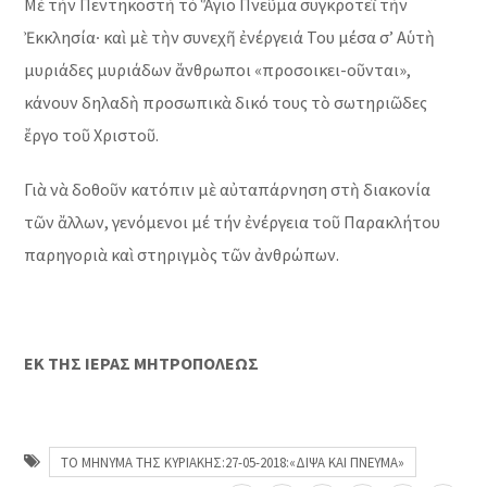
Μὲ τὴν Πεντηκοστὴ τὸ Ἅγιο Πνεῦμα συγκροτεῖ τὴν
Ἐκκλησία∙ καὶ μὲ τὴν συνεχῆ ἐνέργειά Του μέσα σ’ Αὑτὴ
μυριάδες μυριάδων ἄνθρωποι «προσοικει-οῦνται»,
κάνουν δηλαδὴ προσωπικὰ δικό τους τὸ σωτηριῶδες
ἔργο τοῦ Χριστοῦ.
Γιὰ νὰ δοθοῦν κατόπιν μὲ αὐταπάρνηση στὴ διακονία
τῶν ἄλλων, γενόμενοι μέ τήν ἐνέργεια τοῦ Παρακλήτου
παρηγοριὰ καὶ στηριγμὸς τῶν ἀνθρώπων.
ΕΚ ΤΗΣ ΙΕΡΑΣ ΜΗΤΡΟΠΟΛΕΩΣ
ΤΟ ΜΗΝΥΜΑ ΤΗΣ ΚΥΡΙΑΚΗΣ:27-05-2018:«ΔΙΨΑ ΚΑΙ ΠΝΕΥΜΑ»