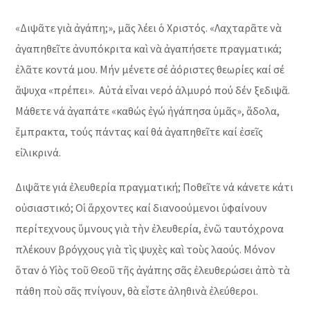
«Διψᾶτε γιὰ ἀγάπη;», μᾶς λέει ὁ Χριστός. «Λαχταρᾶτε νὰ
ἀγαπηθεῖτε ἀνυπόκριτα καὶ νὰ ἀγαπήσετε πραγματικά;
ἐλᾶτε κοντά μου. Μήν μένετε σέ ἀόριστες θεωρίες καί σέ
ἄψυχα «πρέπει». Αὐτά εἶναι νερό ἁλμυρό πού δέν ξεδιψᾶ.
Μάθετε νά ἀγαπάτε «καθώς ἐγώ ἠγάπησα ὑμᾶς», ἄδολα,
ἔμπρακτα, τούς πάντας καί θά ἀγαπηθεῖτε καί ἐσεῖς
εἰλικρινά.
Διψᾶτε γιά ἐλευθερία πραγματική; Ποθεῖτε νά κάνετε κάτι
οὐσιαστικό; Οἱ ἅρχοντες καί διανοούμενοι ὑφαίνουν
περίτεχνους ὕμνους γιὰ τὴν ἐλευθερία, ἐνῶ ταυτόχρονα
πλέκουν βρόγχους γιὰ τὶς ψυχὲς καὶ τοὺς λαούς. Μόνον
ὅταν ὁ Υἱὸς τοῦ Θεοῦ τῆς ἀγάπης σᾶς ἐλευθερώσει ἀπὸ τὰ
πάθη ποὺ σᾶς πνίγουν, θὰ εἶστε ἀληθινὰ ἐλεύθεροι.