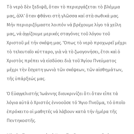
Τὸ νερὸ δὲν ξεδιψᾶ, ὅταν τὸ περιεργάζεται τὸ βλέμμα
μας, ἀλλ’ ὅταν φθάνει στὴ γλῶσσα καί στὰ σωθικά μας.
Μήν περιοριζόμαστε λοιπόν νά βρέχουμε λίγο τά χείλη
μας, νά ἀγγίζουμε μερικές σταγόνες τοῦ λόγου τοῦ
Χριστοῦ μέ τήν σκέψη μας. Ὅπως τὸ νερὸ προχωρεῖ μέχρι
τὸ τελευταῖο κύτταρο, γιὰ νὰ τὸ ζωογονήσει, ἔτσι καὶ ὁ
Χριστὸς πρέπει νὰ εἰσδύσει διὰ τοῦ Ἁγίου Πνεύματος
μέχρι τὴν ἔσχατη γωνιὰ τῶν σκέψεων, τῶν αἰσθημάτων,
τῆς ὑπάρξεώς μας.
Ὁ Εὐαγγελιστής Ἰωάννης διευκρινίζει ὅτι ὅταν εἶπε τά
λόγια αὐτά ὁ Χριστός ἐννοοῦσε τό Ἅγιο Πνεῦμα, τό ὁποῖο
ἐπρόκειτο οἱ μαθητές νά λάβουν κατά τήν ἡμέρα τῆς
Πεντηκοστῆς.