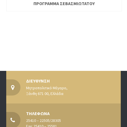
ΠΡΟΓΡΑΜΜΑ ΣΕΒΑΣΜΙΩΤΑΤΟΥ
ΔΙΕΥΘΥΝΣΗ
Μητροπολιτικό Μέγαρο,
Ξάνθη 671 00, Ελλάδα
ΤΗΛΕΦΩΝΑ
25410 – 22505/28305
Fax: 25410 – 25581