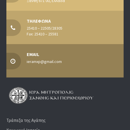
Ξάνθη 671 00, Ελλάδα
ΤΗΛΕΦΩΝΑ
25410 – 22505/28305
Fax: 25410 – 25581
EMAIL
ieramxp@gmail.com
Τράπεζα της Αγάπης