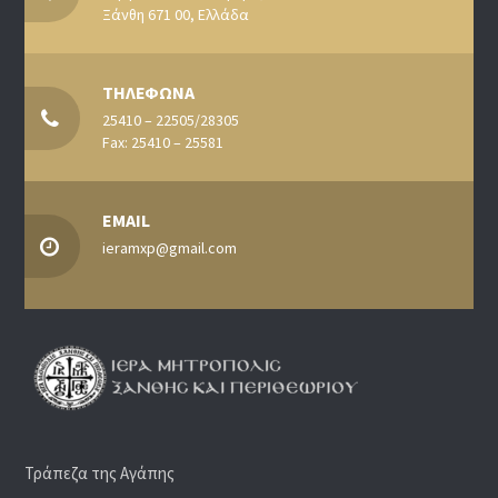
Ξάνθη 671 00, Ελλάδα
ΤΗΛΕΦΩΝΑ
25410 – 22505/28305
Fax: 25410 – 25581
EMAIL
ieramxp@gmail.com
Τράπεζα της Αγάπης