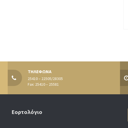
ΤΗΛΕΦΩΝΑ
25410 – 22505/28305
Fax: 25410 – 25581
Εορτολόγιο