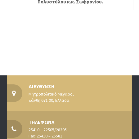
Πολυστύλου κ.κ. Σωφρονίου.
ΔΙΕΥΘΥΝΣΗ
Μητροπολιτικό Μέγαρο,
Ξάνθη 671 00, Ελλάδα
ΤΗΛΕΦΩΝΑ
25410 – 22505/28305
Fax: 25410 – 25581