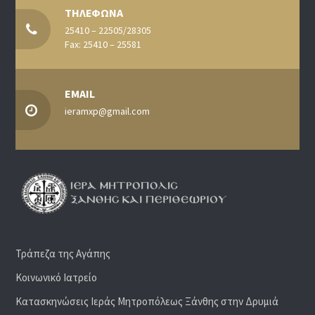
ΤΗΛΕΦΩΝΑ
25410 – 22505/28305
Fax: 25410 – 25581
EMAIL
ieramxp@gmail.com
Τράπεζα της Αγάπης
Κοινωνικό Ιατρείο
Κατασκηνώσεις Ιεράς Μητροπόλεως Ξάνθης στην Δρυμιά