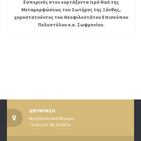
Εσπερινός στον εορτάζοντα Ιερό Ναό της
Μεταμορφώσεως του Σωτήρος της Ξάνθης,
χοροστατούντος του Θεοφιλεστάτου Επισκόπου
Πολυστύλου κ.κ. Σωφρονίου.
ΔΙΕΥΘΥΝΣΗ
Μητροπολιτικό Μέγαρο,
Ξάνθη 671 00, Ελλάδα