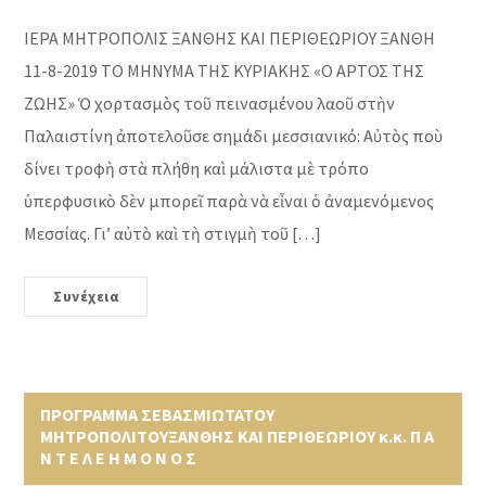
ΙΕΡΑ ΜΗΤΡΟΠΟΛΙΣ ΞΑΝΘΗΣ ΚΑΙ ΠΕΡΙΘΕΩΡΙΟΥ ΞΑΝΘΗ
11-8-2019 ΤΟ ΜΗΝΥΜΑ ΤΗΣ ΚΥΡΙΑΚΗΣ «Ο ΑΡΤΟΣ ΤΗΣ
ΖΩΗΣ» Ὁ χορτασμὸς τοῦ πεινασμένου λαοῦ στὴν
Παλαιστίνη ἀποτελοῦσε σημάδι μεσσιανικό: Αὐτὸς ποὺ
δίνει τροφὴ στὰ πλήθη καὶ μάλιστα μὲ τρόπο
ὑπερφυσικὸ δὲν μπορεῖ παρὰ νὰ εἶναι ὁ ἀναμενόμενος
Μεσσίας. Γι’ αὐτὸ καὶ τὴ στιγμὴ τοῦ […]
Συνέχεια
ΠΡΟΓΡΑΜΜΑ ΣΕΒΑΣΜΙΩΤΑΤΟΥ
ΜΗΤΡΟΠΟΛΙΤΟΥΞΑΝΘΗΣ ΚΑΙ ΠΕΡΙΘΕΩΡΙΟΥ κ.κ. Π Α
Ν Τ Ε Λ Ε Η Μ Ο Ν Ο Σ