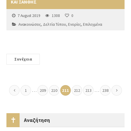
ΚΑΙ ΞΑΝΘΗΣ
7 August 2019
1308
0
Ανακοινώσεις
,
Δελτία Τύπου
,
Ενορίες
,
Επιλεγμένα
Συνέχεια
…
…
1
209
210
211
212
213
238
Αναζήτηση