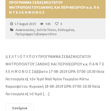
ΠΡΟΓΡΑΜΜΑ ΣΕΒΑΣΜΙΩΤΑΤΟΥ
ΜΗΤΡΟΠΟΛΙΤΟΥΞΑΝΘΗΣ ΚΑΙ ΠΕΡΙΘΕΩΡΙΟΥ κ.κ. Π Α
Ν Τ Ε Λ Ε Η Μ Ο Ν Ο Σ
17 August 2019
945
0
Ανακοινώσεις
,
Δελτία Τύπου
,
Επιλεγμένα
,
Πρόγραμμα Σεβασμιωτάτου
Δ Ε Λ Τ Ι Ο Τ Υ Π Ο Υ ΠΡΟΓΡΑΜΜΑ ΣΕΒΑΣΜΙΩΤΑΤΟΥ
ΜΗΤΡΟΠΟΛΙΤΟΥ ΞΑΝΘΗΣ ΚΑΙ ΠΕΡΙΘΕΩΡΙΟΥ κ.κ. Π Α Ν Τ Ε
Λ Ε Η Μ Ο Ν Ο Σ Σάββατο 17-08-2019 ΩΡΑ: 07:00-10:30 Θεία
Λειτουργία εἰς τόν Ἱερό Ναό Ἁγίου Γεωργίου Κάτω
Καρυοφύτου. Κυριακή 18-08-2019 ΩΡΑ: 07:00-10:30 Θεία
Λειτουργία εἰς τό Ἱερό […]
Συνέχεια