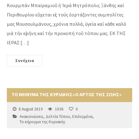
Κουρμπάν Μπαϊραμιοῦ ἡ Ἱερά Μητρόπολις Ξάνθης καί
Περιθεωρίου εὔχεται εἰς τούς ἑορτάζοντες συμπολίτες
μας Μουσουλμάνους, χρόνια πολλά, ὑγεία καί κάθε καλό
γιά τήν εἰρήνη καί τήν προκοπή τοῦ τόπου μας. ΕΚ ΤΗΣ
ΙΕΡΑΣ […]
Συνέχεια
ΤΟ ΜΗΝΥΜΑ ΤΗΣ ΚΥΡΙΑΚΗΣ«Ο ΑΡΤΟΣ ΤΗΣ ΖΩΗΣ»
8 August 2019
1036
0
Ανακοινώσεις
,
Δελτία Τύπου
,
Επιλεγμένα
,
Το κήρυγμα της Κυριακής