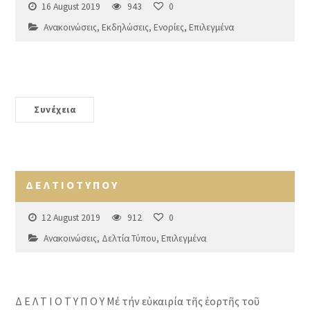
16 August 2019
943
0
Ανακοινώσεις
,
Εκδηλώσεις
,
Ενορίες
,
Επιλεγμένα
Συνέχεια
Δ Ε Λ Τ Ι Ο Τ Υ Π Ο Υ
12 August 2019
912
0
Ανακοινώσεις
,
Δελτία Τύπου
,
Επιλεγμένα
Δ Ε Λ Τ Ι Ο Τ Υ Π Ο Υ Μέ τήν εὐκαιρία τῆς ἑορτῆς τοῦ