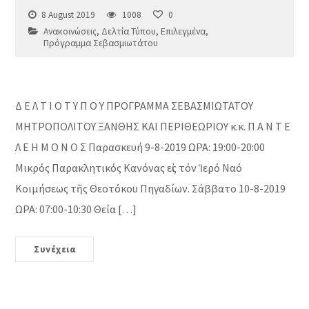
8 August 2019
1008
0
Ανακοινώσεις
,
Δελτία Τύπου
,
Επιλεγμένα
,
Πρόγραμμα Σεβασμιωτάτου
Δ Ε Λ Τ Ι Ο Τ Υ Π Ο Υ ΠΡΟΓΡΑΜΜΑ ΣΕΒΑΣΜΙΩΤΑΤΟΥ
ΜΗΤΡΟΠΟΛΙΤΟΥ ΞΑΝΘΗΣ ΚΑΙ ΠΕΡΙΘΕΩΡΙΟΥ κ.κ. Π Α Ν Τ Ε
Λ Ε Η Μ Ο Ν Ο Σ Παρασκευή 9-8-2019 ΩΡΑ: 19:00-20:00
Μικρός Παρακλητικός Κανόνας εἰς τόν Ἱερό Ναό
Κοιμήσεως τῆς Θεοτόκου Πηγαδίων. Σάββατο 10-8-2019
ΩΡΑ: 07:00-10:30 Θεία […]
Συνέχεια