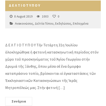
Δ Ε Λ Τ Ι Ο Τ Υ Π Ο Υ
8 August 2019
1003
0
Ανακοινώσεις
,
Δελτία Τύπου
,
Εκδηλώσεις
,
Επιλεγμένα
Δ Ε Λ Τ Ι Ο Τ Υ Π Ο Υ Τήν Τετάρτη 31η Ἰουλίου
ὁλοκληρώθηκε ἡ φετεινή κατασκηνωτική περίοδος στόν
χῶρο τοῦ προσκηνύματος τοῦ Ἁγίου Γεωργίου στήν
Δρυμιά τῆς Ξάνθης, ὅπου μέσα σέ ἕνα ὄμορφο
καταπράσινο τοπίο, βρίσκονται οἱ ἐγκαταστάσεις τῶν
Ἐκκλησιαστικῶν Κατασκηνώσεων τῆς Ἱερᾶς
Μητροπόλεώς μας. Στήν φετινή […]
Συνέχεια