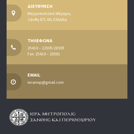
ΔΙΕΥΘΥΝΣΗ
Μητροπολιτικό Μέγαρο,
Ξάνθη 671 00, Ελλάδα
ΤΗΛΕΦΩΝΑ
25410 – 22505/28305
Fax: 25410 – 25581
EMAIL
ieramxp@gmail.com