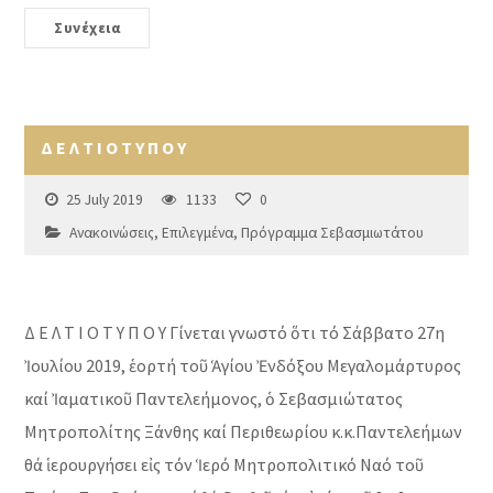
Συνέχεια
Δ Ε Λ Τ Ι Ο Τ Υ Π Ο Υ
25 July 2019
1133
0
Ανακοινώσεις
,
Επιλεγμένα
,
Πρόγραμμα Σεβασμιωτάτου
Δ Ε Λ Τ Ι Ο Τ Υ Π Ο Υ Γίνεται γνωστό ὅτι τό Σάββατο 27η
Ἰουλίου 2019, ἑορτή τοῦ Ἁγίου Ἐνδόξου Μεγαλομάρτυρος
καί Ἰαματικοῦ Παντελεήμονος, ὁ Σεβασμιώτατος
Μητροπολίτης Ξάνθης καί Περιθεωρίου κ.κ.Παντελεήμων
θά ἱερουργήσει εἰς τόν Ἱερό Μητροπολιτικό Ναό τοῦ