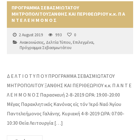
ΠΡΟΓΡΑΜΜΑ ΣΕΒΑΣΜΙΩΤΑΤΟΥ
ΜΗΤΡΟΠΟΛΙΤΟΥΞΑΝΘΗΣ ΚΑΙ ΠΕΡΙΘΕΩΡΙΟΥ κ.κ. Π Α
Ν Τ Ε Λ Ε Η Μ Ο Ν Ο Σ
2 August 2019
993
0
Ανακοινώσεις
,
Δελτία Τύπου
,
Επιλεγμένα
,
Πρόγραμμα Σεβασμιωτάτου
Δ Ε Λ Τ Ι Ο Τ Υ Π Ο Υ ΠΡΟΓΡΑΜΜΑ ΣΕΒΑΣΜΙΩΤΑΤΟΥ
ΜΗΤΡΟΠΟΛΙΤΟΥ ΞΑΝΘΗΣ ΚΑΙ ΠΕΡΙΘΕΩΡΙΟΥ κ.κ. Π Α Ν Τ Ε
Λ Ε Η Μ Ο Ν Ο Σ Παρασκευή 2-8-2019 ΩΡΑ: 19:00-20:00
Μέγας Παρακλητικός Κανόνας εἰς τόν Ἱερό Ναό Ἁγίου
Παντελεήμονος Γαλάνης. Κυριακή 4-8-2019 ΩΡΑ: 07:00-
10:30 Θεία Λειτουργία […]