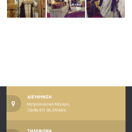
ΔΙΕΥΘΥΝΣΗ
Μητροπολιτικό Μέγαρο,
Ξάνθη 671 00, Ελλάδα
ΤΗΛΕΦΩΝΑ