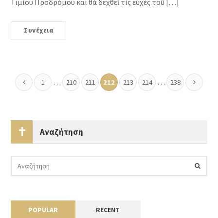
Τιμίου Προδρόμου καί θά δεχθεῖ τίς εὐχές τοῦ […]
Συνέχεια
…
…
1
210
211
212
213
214
238
Αναζήτηση
POPULAR
RECENT