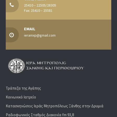
25410 – 22505/28305
Fax: 25410 – 25581
EMAIL
ieramxp@gmail.com
Τράπεζα της Αγάπης
Κοινωνικό Ιατρείο
Κατασκηνώσεις Ιεράς Μητροπόλεως Ξάνθης στην Δρυμιά
Ραδιoφωνικός Σταθμός Διακονία fm 93,8