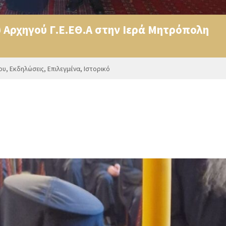
 Αρχηγού Γ.Ε.ΕΘ.Α στην Ιερά Μητρόπολη
ου
,
Εκδηλώσεις
,
Επιλεγμένα
,
Ιστορικό