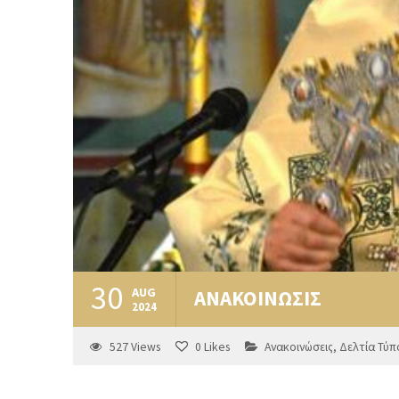
30
AUG
ΑΝΑΚΟΙΝΩΣΙΣ
2024
527
Views
0
Likes
Ανακοινώσεις
,
Δελτία Τύπ