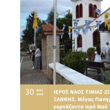
30
AUG
ΙΕΡΟΣ ΝΑΟΣ ΤΙΜΙΑΣ 
2024
ΞΑΝΘΗΣ. Μέγας Πανηγ
εορτάζοντα Ιερό Ναό Τ