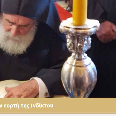
 εορτή της Ινδίκτου