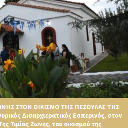
ΖΩΝΗΣ ΣΤΟΝ ΟΙΚΙΣΜΟ ΤΗΣ ΠΕΖΟΥΛΑΣ ΤΗΣ
υρικός Δισαρχιερατικός Εσπερινός, στον
ης Τιμίας Ζωνης, του οικισμού της