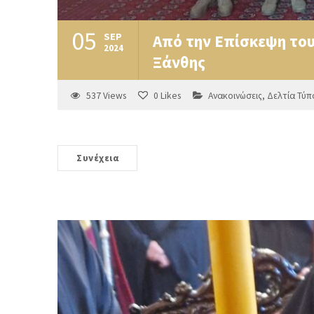
05
SEP
Από την Επίσκεψη του
2024
Ξάνθης
537
Views
0
Likes
Ανακοινώσεις
,
Δελτία Τύπ
Συνέχεια