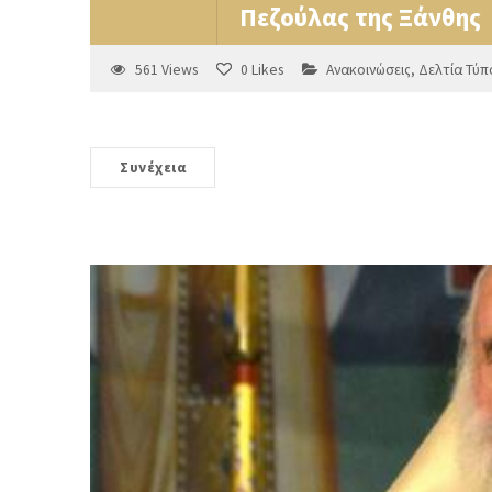
Πεζούλας της Ξάνθης
561
Views
0
Likes
Ανακοινώσεις
,
Δελτία Τύπ
Συνέχεια