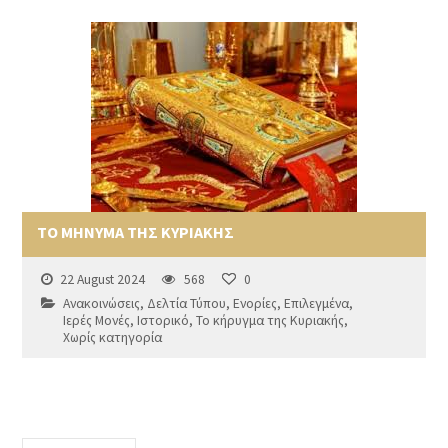
ΤΟ ΜΗΝΥΜΑ ΤΗΣ ΚΥΡΙΑΚΗΣ
22 August 2024
568
0
Ανακοινώσεις
,
Δελτία Τύπου
,
Ενορίες
,
Επιλεγμένα
,
Ιερές Μονές
,
Ιστορικό
,
Το κήρυγμα της Κυριακής
,
Χωρίς κατηγορία