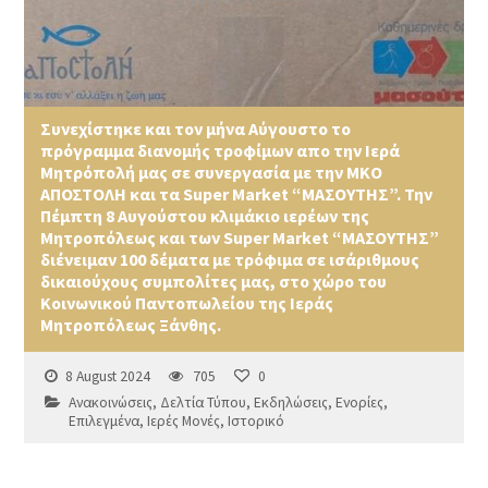
Συνεχίστηκε και τον μήνα Αύγουστο το
πρόγραμμα διανομής τροφίμων απο την Ιερά
Μητρόπολή μας σε συνεργασία με την ΜΚΟ
ΑΠΟΣΤΟΛΗ και τα Super Market “ΜΑΣΟΥΤΗΣ”. Την
Πέμπτη 8 Αυγούστου κλιμάκιο ιερέων της
Μητροπόλεως και των Super Market “ΜΑΣΟΥΤΗΣ”
διένειμαν 100 δέματα με τρόφιμα σε ισάριθμους
δικαιούχους συμπολίτες μας, στο χώρο του
Κοινωνικού Παντοπωλείου της Ιεράς
Μητροπόλεως Ξάνθης.
8 August 2024
705
0
Ανακοινώσεις
,
Δελτία Τύπου
,
Εκδηλώσεις
,
Ενορίες
,
Επιλεγμένα
,
Ιερές Μονές
,
Ιστορικό