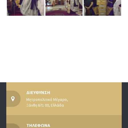
ΔΙΕΥΘΥΝΣΗ
Μητροπολιτικό Μέγαρο,
Ξάνθη 671 00, Ελλάδα
ΤΗΛΕΦΩΝΑ