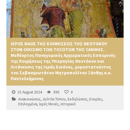
ΙΕΡΟΣ ΝΑΟΣ ΤΗΣ ΚΟΙΜΗΣΕΩΣ ΤΗΣ ΘΕΟΤΟΚΟΥ
ΣΤΟΝ ΟΙΚΙΣΜΟ ΤΩΝ ΤΟΞΟΤΩΝ ΤΗΣ ΞΑΝΘΗΣ.
Μεθέορτος Πανηγυρικός Αρχιερατικός Εσπερινός
της Κοιμήσεως της Υπεραγίας Θεοτόκου και
Λιτάνευσις της Ιεράς Εικόνος, χοροστατούντος
του Σεβασμιωτάτου Μητροπολίτου Ξάνθης κ.κ.
Παντελεήμονος
15 August 2024
890
0
Ανακοινώσεις
,
Δελτία Τύπου
,
Εκδηλώσεις
,
Ενορίες
,
Επιλεγμένα
,
Ιερές Μονές
,
Ιστορικό