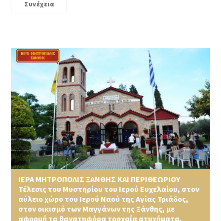
Συνέχεια
ΙΕΡΑ ΜΗΤΡΟΠΟΛΙΣ ΞΑΝΘΗΣ ΚΑΙ ΠΕΡΙΘΕΩΡΙΟΥ
Τέλεσις του Μυστηρίου του Ιερού Ευχελαίου, στον
αύλειο χώρο του Ιερού Ναού της Αγίας Τριάδος,
στον οικισμό των Μαγγάνων της Ξάνθης, με
αφορμή τα θανατηφόρα τροχαία ατυχήματα,