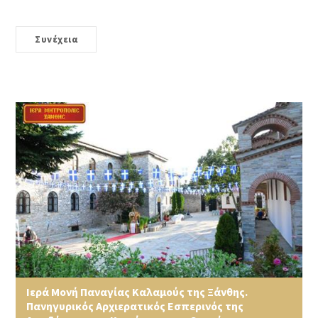
Συνέχεια
Ιερά Μονή Παναγίας Καλαμούς της Ξάνθης.
Πανηγυρικός Αρχιερατικός Εσπερινός της