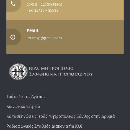
25410 – 22505/28305
Fax: 25410 – 25581
EMAIL
ieramxp@gmail.com
Τράπεζα της Αγάπης
Κοινωνικό Ιατρείο
Κατασκηνώσεις Ιεράς Μητροπόλεως Ξάνθης στην Δρυμιά
Ραδιoφωνικός Σταθμός Διακονία fm 93,8