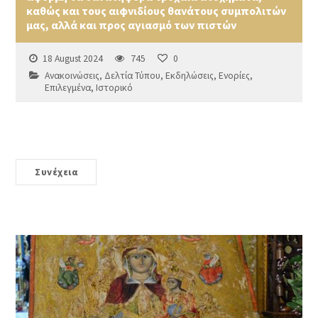
καθώς και τους αιφνιδίους θανάτους συμπολιτών
μας, αλλά και προς αγιασμό των πιστών
18 August 2024
745
0
Ανακοινώσεις
,
Δελτία Τύπου
,
Εκδηλώσεις
,
Ενορίες
,
Επιλεγμένα
,
Ιστορικό
Συνέχεια