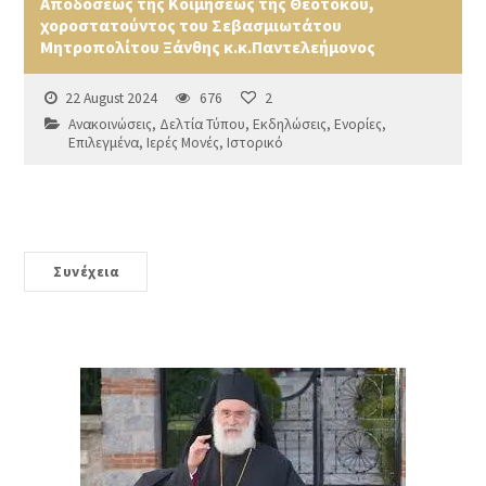
Αποδόσεως της Κοιμήσεως της Θεοτόκου,
χοροστατούντος του Σεβασμιωτάτου
Μητροπολίτου Ξάνθης κ.κ.Παντελεήμονος
22 August 2024
676
2
Ανακοινώσεις
,
Δελτία Τύπου
,
Εκδηλώσεις
,
Ενορίες
,
Επιλεγμένα
,
Ιερές Μονές
,
Ιστορικό
Συνέχεια