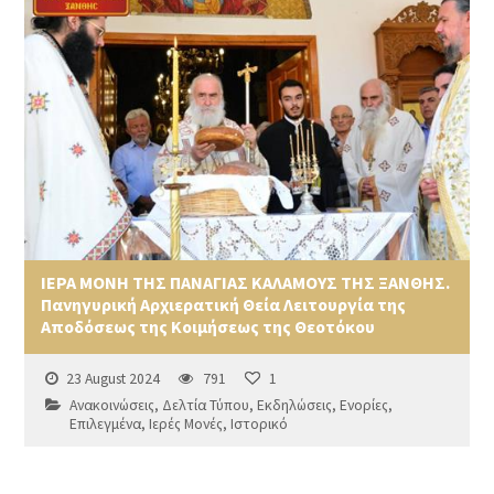
ΙΕΡΑ ΜΟΝΗ ΤΗΣ ΠΑΝΑΓΙΑΣ ΚΑΛΑΜΟΥΣ ΤΗΣ ΞΑΝΘΗΣ.
Πανηγυρική Αρχιερατική Θεία Λειτουργία της
Αποδόσεως της Κοιμήσεως της Θεοτόκου
23 August 2024
791
1
Ανακοινώσεις
,
Δελτία Τύπου
,
Εκδηλώσεις
,
Ενορίες
,
Επιλεγμένα
,
Ιερές Μονές
,
Ιστορικό