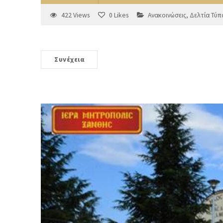
422
Views
0
Likes
Ανακοινώσεις
,
Δελτία Τύπ
Συνέχεια