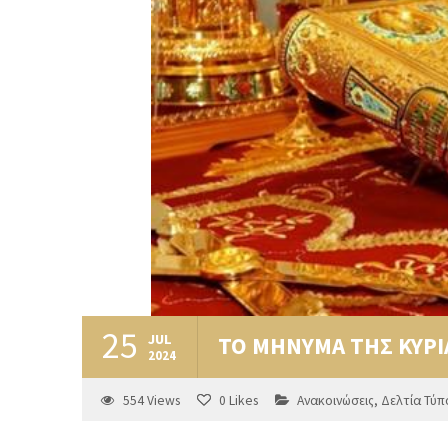
25
JUL
ΤΟ ΜΗΝΥΜΑ ΤΗΣ ΚΥΡ
2024
554
Views
0
Likes
Ανακοινώσεις
,
Δελτία Τύπ