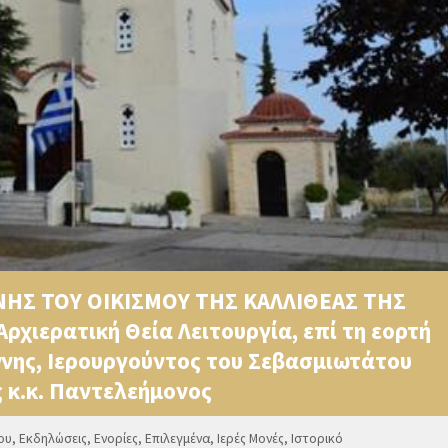
ΝΗΣ ΤΟΥ ΟΙΚΙΣΜΟΥ ΤΗΣ ΚΑΛΛΙΘΕΑΣ ΤΗΣ
ρχιερατική Θεία Λειτουργία, επί τη εορτή
Άννης, Ιερουργούντος του Σεβασμιωτάτου
 κ.κ. Παντελεήμονος
ου
,
Εκδηλώσεις
,
Ενορίες
,
Επιλεγμένα
,
Ιερές Μονές
,
Ιστορικό