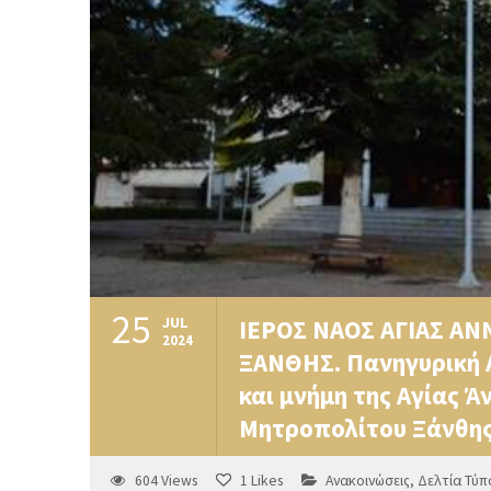
25
JUL
ΙΕΡΟΣ ΝΑΟΣ ΑΓΙΑΣ ΑΝ
2024
ΞΑΝΘΗΣ. Πανηγυρική Α
και μνήμη της Αγίας 
Μητροπολίτου Ξάνθης
604
Views
1
Likes
Ανακοινώσεις
,
Δελτία Τύπ