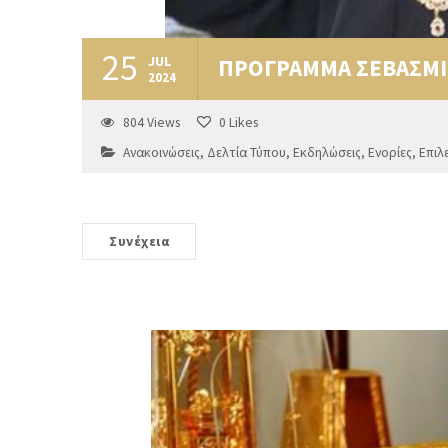
25
JUL
ΠΡΟΓΡΑΜΜΑ ΣΕΒΑΣΜΙ
2024
804
Views
0
Likes
Ανακοινώσεις
,
Δελτία Τύπου
,
Εκδηλώσεις
,
Ενορίες
,
Επιλ
Συνέχεια