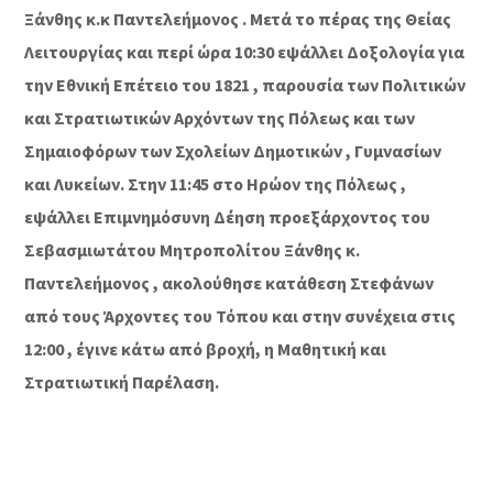
Ξάνθης κ.κ Παντελεήμονος . Μετά το πέρας της Θείας
Λειτουργίας και περί ώρα 10:30 εψάλλει Δοξολογία για
την Εθνική Επέτειο του 1821 , παρουσία των Πολιτικών
και Στρατιωτικών Αρχόντων της Πόλεως και των
Σημαιοφόρων των Σχολείων Δημοτικών , Γυμνασίων
και Λυκείων. Στην 11:45 στο Ηρώον της Πόλεως ,
εψάλλει Επιμνημόσυνη Δέηση προεξάρχοντος του
Σεβασμιωτάτου Μητροπολίτου Ξάνθης κ.
Παντελεήμονος , ακολούθησε κατάθεση Στεφάνων
από τους Άρχοντες του Τόπου και στην συνέχεια στις
12:00 , έγινε κάτω από βροχή, η Μαθητική και
Στρατιωτική Παρέλαση.