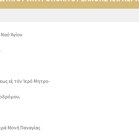
Ναό Ἁγίου
.
ως εἰς τόν Ἱερό Μητρο-
ροδρόμου
.
ρά Μονή Παναγίας