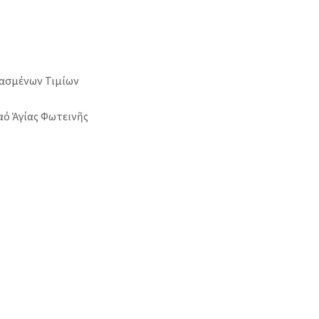
.
σμένων Τιμίων
αό Ἁγίας Φωτεινῆς