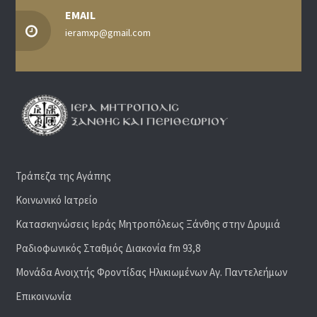
EMAIL
ieramxp@gmail.com
Τράπεζα της Αγάπης
Κοινωνικό Ιατρείο
Κατασκηνώσεις Ιεράς Μητροπόλεως Ξάνθης στην Δρυμιά
Ραδιoφωνικός Σταθμός Διακονία fm 93,8
Μονάδα Ανοιχτής Φροντίδας Ηλικιωμένων Αγ. Παντελεήμων
Επικοινωνία