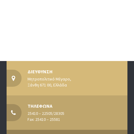
ΔΙΕΥΘΥΝΣΗ
Μητροπολιτικό Μέγαρο,
Ξάνθη 671 00, Ελλάδα
ΤΗΛΕΦΩΝΑ
25410 – 22505/28305
Fax: 25410 – 25581