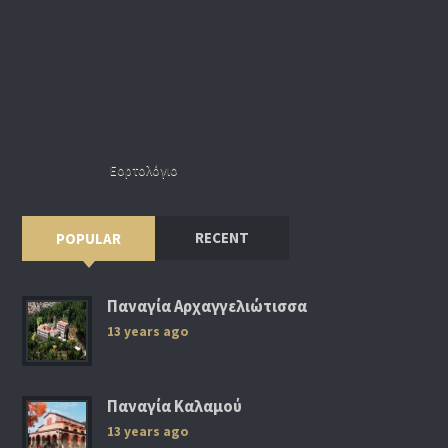
Εορτολόγιο
RECENT
POPULAR
Παναγία Αρχαγγελιώτισσα
13 years ago
Παναγία Καλαμού
13 years ago