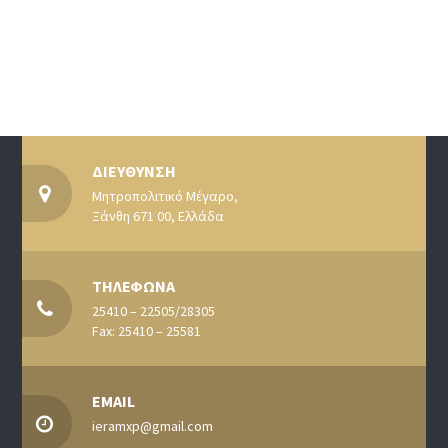
ΔΙΕΥΘΥΝΣΗ
Μητροπολιτικό Μέγαρο,
Ξάνθη 671 00, Ελλάδα
ΤΗΛΕΦΩΝΑ
25410 – 22505/28305
Fax: 25410 – 25581
EMAIL
ieramxp@gmail.com