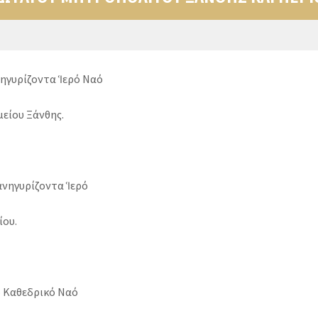
ανηγυρίζοντα Ἱερό Ναό
είου Ξάνθης.
νηγυρίζοντα Ἱερό
ίου.
 Καθεδρικό Ναό