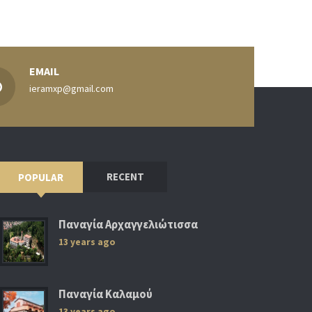
EMAIL
ieramxp@gmail.com
RECENT
POPULAR
Παναγία Αρχαγγελιώτισσα
13 years ago
Παναγία Καλαμού
13 years ago